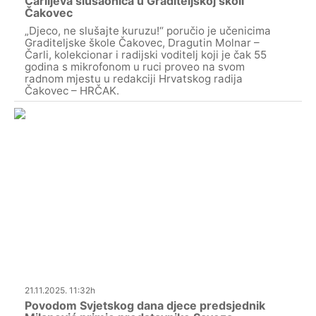
Čarlijeva slušaonica u Graditeljskoj školi
Čakovec
„Djeco, ne slušajte kuruzu!“ poručio je učenicima
Graditeljske škole Čakovec, Dragutin Molnar –
Čarli, kolekcionar i radijski voditelj koji je čak 55
godina s mikrofonom u ruci proveo na svom
radnom mjestu u redakciji Hrvatskog radija
Čakovec – HRČAK.
21.11.2025. 11:32h
Povodom Svjetskog dana djece predsjednik