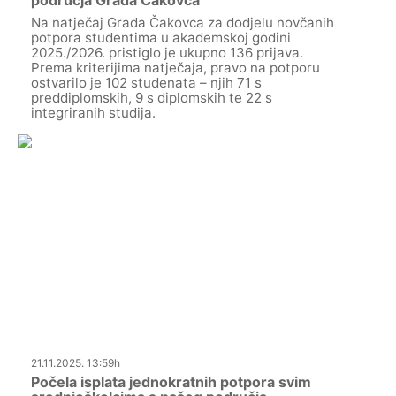
područja Grada Čakovca
Na natječaj Grada Čakovca za dodjelu novčanih
potpora studentima u akademskoj godini
2025./2026. pristiglo je ukupno 136 prijava.
Prema kriterijima natječaja, pravo na potporu
ostvarilo je 102 studenata – njih 71 s
preddiplomskih, 9 s diplomskih te 22 s
integriranih studija.
21.11.2025. 13:59h
Počela isplata jednokratnih potpora svim