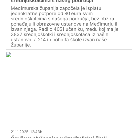
srednjoškolcima s našeg područja
Međimurska županija započela je isplatu
jednokratne potpore od 80 eura svim
srednjoškolcima s našega područja, bez obzira
pohađaju li obrazovne ustanove na Međimurju ili
izvan njega. Radi o 4051 učeniku, među kojima je
3837 srednjoškolki i srednjoškolaca iz naših
ustanova, a 214 ih pohađa škole izvan naše
Županije.
21.11.2025. 12:43h