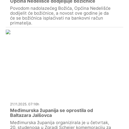
Općina Nedelišće dodjeljuje božićnice
Povodom nadolazećeg Božića, Općina Nedelišće
dodijelit će božićnice, a novost ove godine je da
će se božićnica isplaćivati na bankovni račun
primatelja.
21.11.2025. 07:16h
Međimurska županija se oprostila od
Baltazara Jalšovca
Međimurska županija organizirala je u četvrtak,
20. studenoga u Zgradi Scheier komemoraciju za