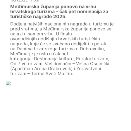
19.11.2025. 17:03h
Međimurska županija ponovo na vrhu
hrvatskoga turizma – čak pet nominacija za
turističke nagrade 2025.
Dodjela najviših nacionalnih nagrada u turizmu je
pred vratima, a Međimurska županija ponovo se
nalazi u samom vrhu. U finalu
ovogodišnjih godišnjih hrvatskih turističkih
nagrada, koje će se svečano dodijeliti u petak
na Danima hrvatskoga turizma u Dubrovniku,
Međimurje je ušlo u čak pet
kategorija: Destinacija kulture, Ruralni turizam,
Održivi turizam, Vaš domaćin – Vesna Osojnički
(Apartman Arena Grabrovnik) i Zdravstveni
turizam – Terme Sveti Martin.