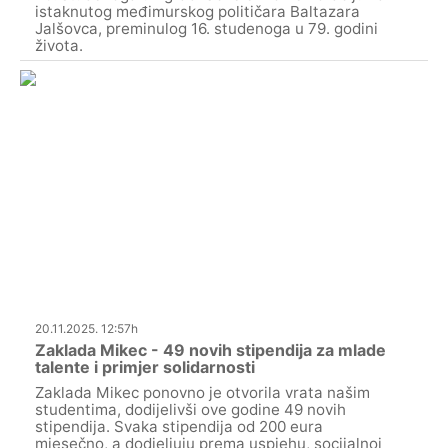
istaknutog međimurskog političara Baltazara
Jalšovca, preminulog 16. studenoga u 79. godini
života.
20.11.2025. 12:57h
Zaklada Mikec - 49 novih stipendija za mlade
talente i primjer solidarnosti
Zaklada Mikec ponovno je otvorila vrata našim
studentima, dodijelivši ove godine 49 novih
stipendija. Svaka stipendija od 200 eura
mjesečno, a dodjeljuju prema uspjehu, socijalnoj