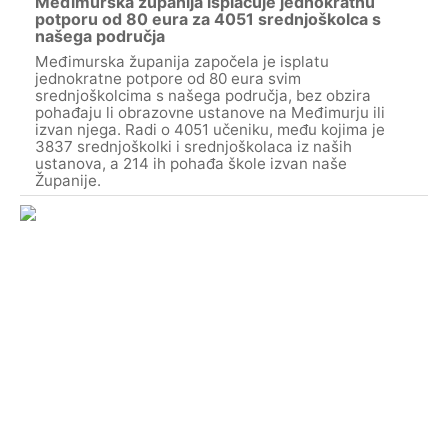
Međimurska županija isplaćuje jednokratnu
potporu od 80 eura za 4051 srednjoškolca s
našega područja
Međimurska županija započela je isplatu
jednokratne potpore od 80 eura svim
srednjoškolcima s našega područja, bez obzira
pohađaju li obrazovne ustanove na Međimurju ili
izvan njega. Radi o 4051 učeniku, među kojima je
3837 srednjoškolki i srednjoškolaca iz naših
ustanova, a 214 ih pohađa škole izvan naše
Županije.