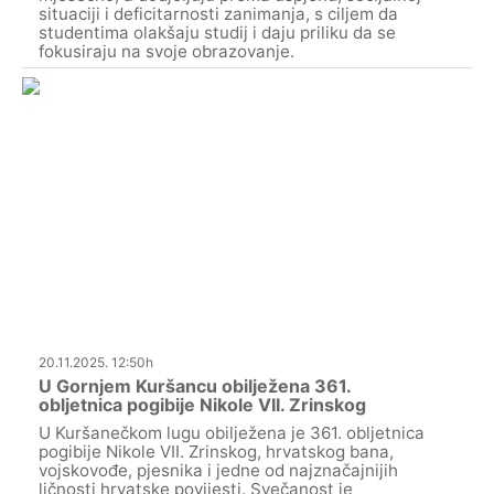
situaciji i deficitarnosti zanimanja, s ciljem da
studentima olakšaju studij i daju priliku da se
fokusiraju na svoje obrazovanje.
20.11.2025. 12:50h
U Gornjem Kuršancu obilježena 361.
obljetnica pogibije Nikole VII. Zrinskog
U Kuršanečkom lugu obilježena je 361. obljetnica
pogibije Nikole VII. Zrinskog, hrvatskog bana,
vojskovođe, pjesnika i jedne od najznačajnijih
ličnosti hrvatske povijesti. Svečanost je