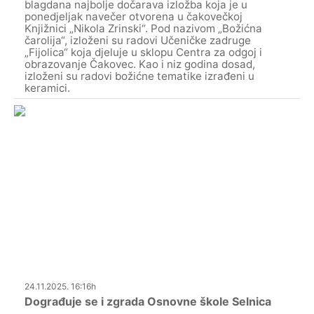
blagdana najbolje dočarava izložba koja je u
ponedjeljak navečer otvorena u čakovečkoj
Knjižnici „Nikola Zrinski“. Pod nazivom „Božićna
čarolija“, izloženi su radovi Učeničke zadruge
„Fijolica“ koja djeluje u sklopu Centra za odgoj i
obrazovanje Čakovec. Kao i niz godina dosad,
izloženi su radovi božićne tematike izrađeni u
keramici.
24.11.2025. 16:16h
Dograđuje se i zgrada Osnovne škole Selnica