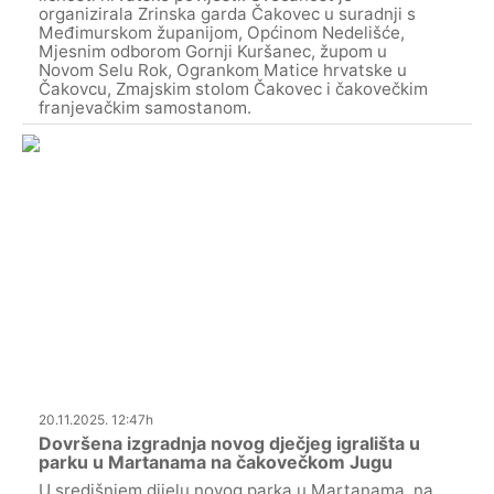
organizirala Zrinska garda Čakovec u suradnji s
Međimurskom županijom, Općinom Nedelišće,
Mjesnim odborom Gornji Kuršanec, župom u
Novom Selu Rok, Ogrankom Matice hrvatske u
Čakovcu, Zmajskim stolom Čakovec i čakovečkim
franjevačkim samostanom.
20.11.2025. 12:47h
Dovršena izgradnja novog dječjeg igrališta u
parku u Martanama na čakovečkom Jugu
U središnjem dijelu novog parka u Martanama, na