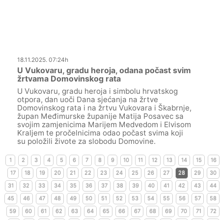
18.11.2025. 07:24h
U Vukovaru, gradu heroja, odana počast svim
žrtvama Domovinskog rata
U Vukovaru, gradu heroja i simbolu hrvatskog
otpora, dan uoči Dana sjećanja na žrtve
Domovinskog rata i na žrtvu Vukovara i Škabrnje,
župan Međimurske županije Matija Posavec sa
svojim zamjenicima Marijem Medvedom i Elvisom
Kraljem te pročelnicima odao počast svima koji
su položili živote za slobodu Domovine.
1
2
3
4
5
6
7
8
9
10
11
12
13
14
15
16
17
18
19
20
21
22
23
24
25
26
27
28
29
30
31
32
33
34
35
36
37
38
39
40
41
42
43
44
45
46
47
48
49
50
51
52
53
54
55
56
57
58
59
60
61
62
63
64
65
66
67
68
69
70
71
72