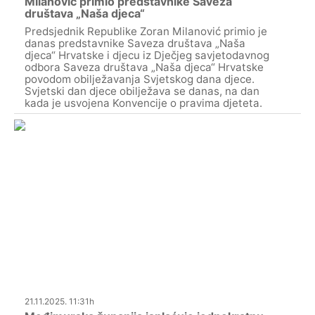
Milanović primio predstavnike Saveza
društava „Naša djeca“
Predsjednik Republike Zoran Milanović primio je
danas predstavnike Saveza društava „Naša
djeca“ Hrvatske i djecu iz Dječjeg savjetodavnog
odbora Saveza društava „Naša djeca“ Hrvatske
povodom obilježavanja Svjetskog dana djece.
Svjetski dan djece obilježava se danas, na dan
kada je usvojena Konvencije o pravima djeteta.
21.11.2025. 11:31h