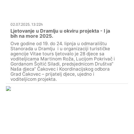
02.07.2025. 13:22h
Ljetovanje u Dramlju u okviru projekta - I ja
bih na more 2025.
Ove godine od 19. do 24. lipnja u odmaralištu
Stanorada u Dramlju i u organizaciji turističke
agencije Vitae tours ljetovalo je 28 djece sa
voditeljicama Martinom Roža, Lucijom Pokrivač i
Gordanom Šoltić Siladi, predsjednicom Društva“
Naša djeca“ Čakovec i Koordinacijskog odbora
Grad Čakovec – prijatelj djece, ujedno i
voditeljicom projekta.