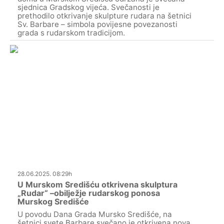
sjednica Gradskog vijeća. Svečanosti je
prethodilo otkrivanje skulpture rudara na šetnici
Sv. Barbare – simbola povijesne povezanosti
grada s rudarskom tradicijom.
28.06.2025. 08:29h
U Murskom Središću otkrivena skulptura
„Rudar“ –obilježje rudarskog ponosa
Murskog Središće
U povodu Dana Grada Mursko Središće, na
šetnici svete Barbare svečano je otkrivena nova