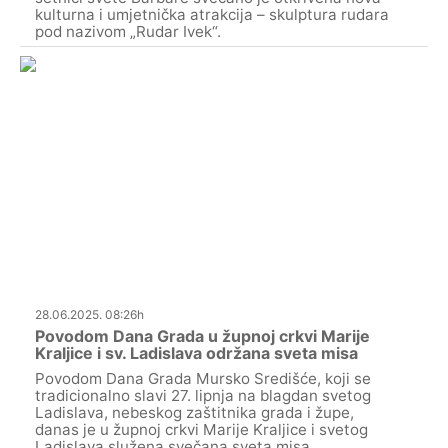
kulturna i umjetnička atrakcija – skulptura rudara
pod nazivom „Rudar Ivek“.
28.06.2025. 08:26h
Povodom Dana Grada u župnoj crkvi Marije
Kraljice i sv. Ladislava održana sveta misa
Povodom Dana Grada Mursko Središće, koji se
tradicionalno slavi 27. lipnja na blagdan svetog
Ladislava, nebeskog zaštitnika grada i župe,
danas je u župnoj crkvi Marije Kraljice i svetog
Ladislava služena svečana sveta misa.