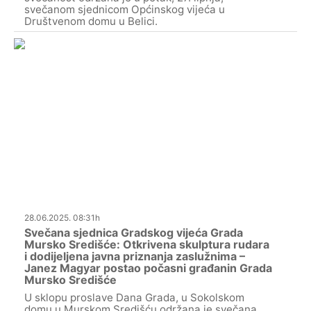
svečanom sjednicom Općinskog vijeća u
Društvenom domu u Belici.
28.06.2025. 08:31h
Svečana sjednica Gradskog vijeća Grada
Mursko Središće: Otkrivena skulptura rudara
i dodijeljena javna priznanja zaslužnima –
Janez Magyar postao počasni građanin Grada
Mursko Središće
U sklopu proslave Dana Grada, u Sokolskom
domu u Murskom Središću održana je svečana