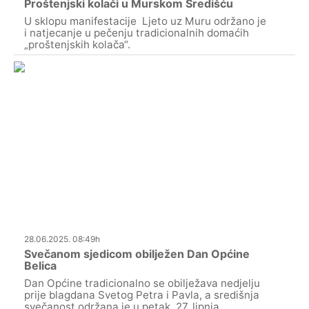
Proštenjski kolači u Murskom Središću
U sklopu manifestacije Ljeto uz Muru održano je
i natjecanje u pečenju tradicionalnih domaćih
„proštenjskih kolača“.
28.06.2025. 08:49h
Svečanom sjedicom obilježen Dan Općine
Belica
Dan Općine tradicionalno se obilježava nedjelju
prije blagdana Svetog Petra i Pavla, a središnja
svečanost održana je u petak, 27. lipnja,