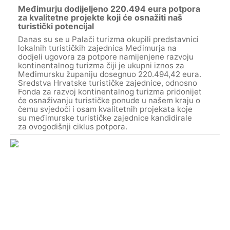
Međimurju dodijeljeno 220.494 eura potpora
za kvalitetne projekte koji će osnažiti naš
turistički potencijal
Danas su se u Palači turizma okupili predstavnici
lokalnih turističkih zajednica Međimurja na
dodjeli ugovora za potpore namijenjene razvoju
kontinentalnog turizma čiji je ukupni iznos za
Međimursku županiju dosegnuo 220.494,42 eura.
Sredstva Hrvatske turističke zajednice, odnosno
Fonda za razvoj kontinentalnog turizma pridonijet
će osnaživanju turističke ponude u našem kraju o
čemu svjedoči i osam kvalitetnih projekata koje
su međimurske turističke zajednice kandidirale
za ovogodišnji ciklus potpora.