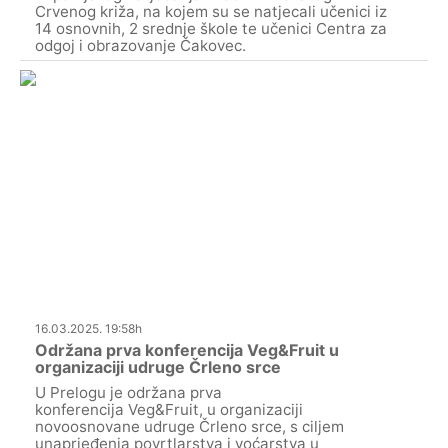
Crvenog križa, na kojem su se natjecali učenici iz
14 osnovnih, 2 srednje škole te učenici Centra za
odgoj i obrazovanje Čakovec.
16.03.2025. 19:58h
Održana prva konferencija Veg&Fruit u
organizaciji udruge Črleno srce
U Prelogu je održana prva
konferencija Veg&Fruit, u organizaciji
novoosnovane udruge Črleno srce, s ciljem
unaprjeđenja povrtlarstva i voćarstva u