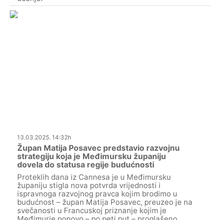
13.03.2025. 14:32h
Župan Matija Posavec predstavio razvojnu
strategiju koja je Međimursku županiju
dovela do statusa regije budućnosti
Proteklih dana iz Cannesa je u Međimursku
županiju stigla nova potvrda vrijednosti i
ispravnoga razvojnog pravca kojim brodimo u
budućnost – župan Matija Posavec, preuzeo je na
svečanosti u Francuskoj priznanje kojim je
Međimurje ponovo – po peti put – proglašeno