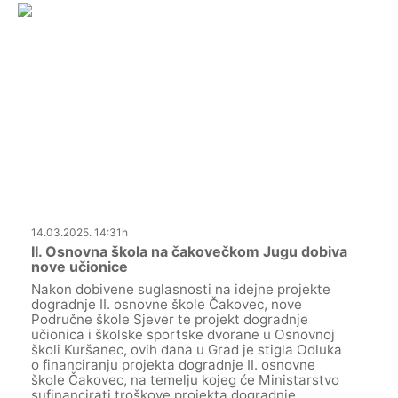
14.03.2025. 14:31h
II. Osnovna škola na čakovečkom Jugu dobiva
nove učionice
Nakon dobivene suglasnosti na idejne projekte
dogradnje II. osnovne škole Čakovec, nove
Područne škole Sjever te projekt dogradnje
učionica i školske sportske dvorane u Osnovnoj
školi Kuršanec, ovih dana u Grad je stigla Odluka
o financiranju projekta dogradnje II. osnovne
škole Čakovec, na temelju kojeg će Ministarstvo
sufinancirati troškove projekta dogradnje