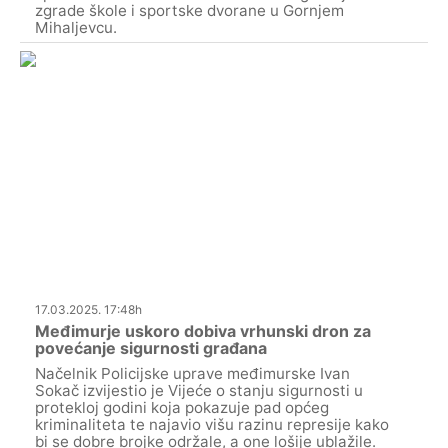
zgrade škole i sportske dvorane u Gornjem
Mihaljevcu.
17.03.2025. 17:48h
Međimurje uskoro dobiva vrhunski dron za
povećanje sigurnosti građana
Načelnik Policijske uprave međimurske Ivan
Sokač izvijestio je Vijeće o stanju sigurnosti u
protekloj godini koja pokazuje pad općeg
kriminaliteta te najavio višu razinu represije kako
bi se dobre brojke održale, a one lošije ublažile.