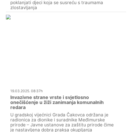
poklanjati djeci koja se susreću s traumama
zlostavljanja
19.03.2025. 08:37h
Invazivne strane vrste i svjetlosno
onečišćenje u žiži zanimanja komunalnih
redara
U gradskoj vijećnici Grada Čakovca održana je
radionica za dionike i suradnike Međimurske
prirode – Javne ustanove za zaštitu prirode čime
je nastavljena dobra praksa okupljanja