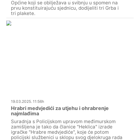
Općine koji se obilježava u svibnju u spomen na
prvu konstituirajuću sjednicu, dodijeliti tri Grba i
tri plakete.
19.03.2025. 11:56h
Hrabri medvjedići za utjehu i ohrabrenje
najmlađima
Suradnja s Policijskom upravom međimurskom
zamišljena je tako da članice "Heklica" izrade
igračke "Hrabre medvjediće", koje će potom
policijski službenici u sklopu svog djelokruga rada