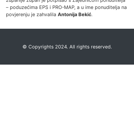
županije župan je potpisao s Zajednicom ponuditelja
– poduzećima EPS i PRO-MAP, a u ime ponuditelja na
povjerenju je zahvalila
Antonija Bekić
.
©️
Copyrights 2024. All rights reserved.