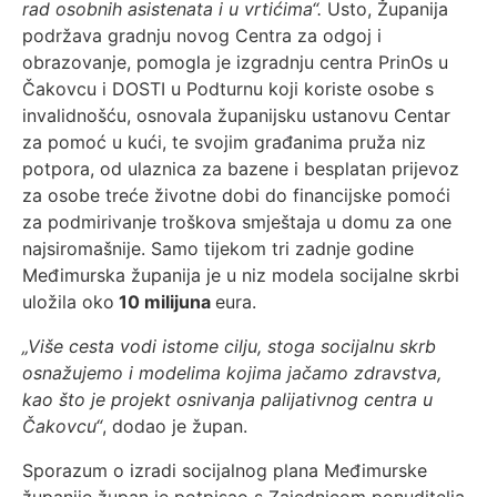
rad osobnih asistenata i u vrtićima“.
Usto, Županija
podržava gradnju novog Centra za odgoj i
obrazovanje, pomogla je izgradnju centra PrinOs u
Čakovcu i DOSTI u Podturnu koji koriste osobe s
invalidnošću, osnovala županijsku ustanovu Centar
za pomoć u kući, te svojim građanima pruža niz
potpora, od ulaznica za bazene i besplatan prijevoz
za osobe treće životne dobi do financijske pomoći
za podmirivanje troškova smještaja u domu za one
najsiromašnije. Samo tijekom tri zadnje godine
Međimurska županija je u niz modela socijalne skrbi
uložila oko
10 milijuna
eura.
„Više cesta vodi istome cilju, stoga socijalnu skrb
osnažujemo i modelima kojima jačamo zdravstva,
kao što je projekt osnivanja palijativnog centra u
Čakovcu“
, dodao je župan.
Sporazum o izradi socijalnog plana Međimurske