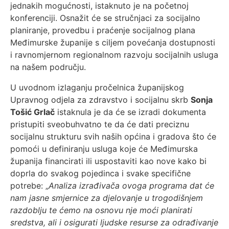
jednakih mogućnosti, istaknuto je na početnoj
konferenciji. Osnažit će se stručnjaci za socijalno
planiranje, provedbu i praćenje socijalnog plana
Međimurske županije s ciljem povećanja dostupnosti
i ravnomjernom regionalnom razvoju socijalnih usluga
na našem području.
U uvodnom izlaganju pročelnica županijskog
Upravnog odjela za zdravstvo i socijalnu skrb
Sonja
Tošić Grlač
istaknula je da će se izradi dokumenta
pristupiti sveobuhvatno te da će dati preciznu
socijalnu strukturu svih naših općina i gradova što će
pomoći u definiranju usluga koje će Međimurska
županija financirati ili uspostaviti kao nove kako bi
doprla do svakog pojedinca i svake specifične
potrebe: „
Analiza izrađivača ovoga programa dat će
nam jasne smjernice za djelovanje u trogodišnjem
razdoblju te ćemo na osnovu nje moći planirati
sredstva, ali i osigurati ljudske resurse za odrađivanje