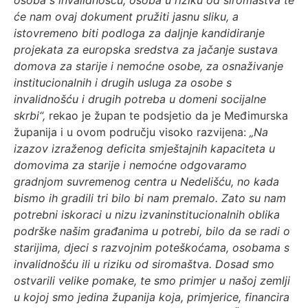
osoba s invalidnošću, osoba u riziku od siromaštva te
će nam ovaj dokument pružiti jasnu sliku, a
istovremeno biti podloga za daljnje kandidiranje
projekata za europska sredstva za jačanje sustava
domova za starije i nemoćne osobe, za osnaživanje
institucionalnih i drugih usluga za osobe s
invalidnošću i drugih potreba u domeni socijalne
skrbi“,
rekao je župan te podsjetio da je Međimurska
županija i u ovom području visoko razvijena:
„Na
izazov izraženog deficita smještajnih kapaciteta u
domovima za starije i nemoćne odgovaramo
gradnjom suvremenog centra u Nedelišću, no kada
bismo ih gradili tri bilo bi nam premalo. Zato su nam
potrebni iskoraci u nizu izvaninstitucionalnih oblika
podrške našim građanima u potrebi, bilo da se radi o
starijima, djeci s razvojnim poteškoćama, osobama s
invalidnošću ili u riziku od siromaštva. Dosad smo
ostvarili velike pomake, te smo primjer u našoj zemlji
u kojoj smo jedina županija koja, primjerice, financira