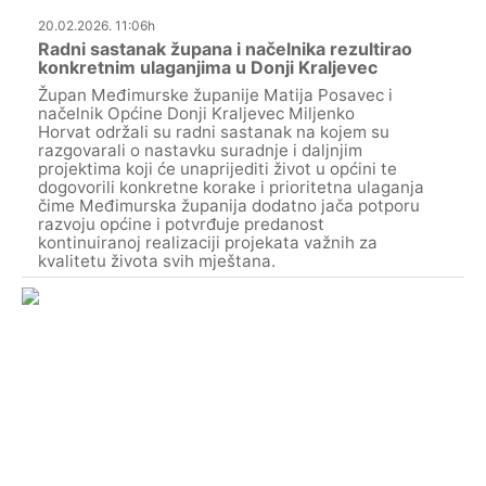
20.02.2026. 11:06h
Radni sastanak župana i načelnika rezultirao
konkretnim ulaganjima u Donji Kraljevec
Župan Međimurske županije Matija Posavec i
načelnik Općine Donji Kraljevec Miljenko
Horvat održali su radni sastanak na kojem su
razgovarali o nastavku suradnje i daljnjim
projektima koji će unaprijediti život u općini te
dogovorili konkretne korake i prioritetna ulaganja
čime Međimurska županija dodatno jača potporu
razvoju općine i potvrđuje predanost
kontinuiranoj realizaciji projekata važnih za
kvalitetu života svih mještana.