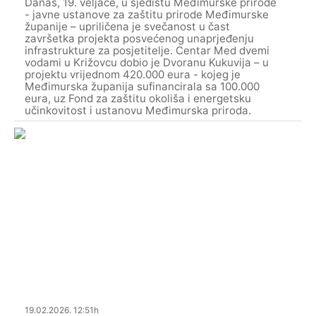
Danas, 19. veljače, u sjedištu Međimurske prirode
- javne ustanove za zaštitu prirode Međimurske
županije – upriličena je svečanost u čast
završetka projekta posvećenog unaprjeđenju
infrastrukture za posjetitelje. Centar Med dvemi
vodami u Križovcu dobio je Dvoranu Kukuvija – u
projektu vrijednom 420.000 eura - kojeg je
Međimurska županija sufinancirala sa 100.000
eura, uz Fond za zaštitu okoliša i energetsku
učinkovitost i ustanovu Međimurska priroda.
19.02.2026. 12:51h