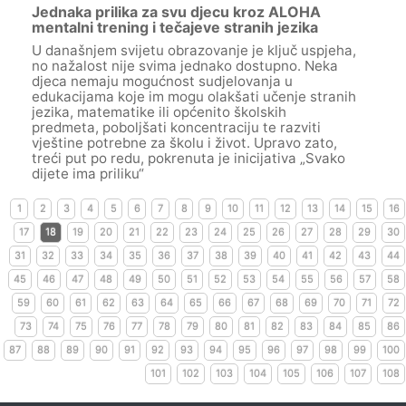
Jednaka prilika za svu djecu kroz ALOHA
mentalni trening i tečajeve stranih jezika
U današnjem svijetu obrazovanje je ključ uspjeha,
no nažalost nije svima jednako dostupno. Neka
djeca nemaju mogućnost sudjelovanja u
edukacijama koje im mogu olakšati učenje stranih
jezika, matematike ili općenito školskih
predmeta, poboljšati koncentraciju te razviti
vještine potrebne za školu i život. Upravo zato,
treći put po redu, pokrenuta je inicijativa „Svako
dijete ima priliku“
1
2
3
4
5
6
7
8
9
10
11
12
13
14
15
16
17
18
19
20
21
22
23
24
25
26
27
28
29
30
31
32
33
34
35
36
37
38
39
40
41
42
43
44
45
46
47
48
49
50
51
52
53
54
55
56
57
58
59
60
61
62
63
64
65
66
67
68
69
70
71
72
73
74
75
76
77
78
79
80
81
82
83
84
85
86
87
88
89
90
91
92
93
94
95
96
97
98
99
100
101
102
103
104
105
106
107
108