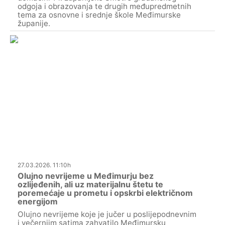
odgoja i obrazovanja te drugih međupredmetnih
tema za osnovne i srednje škole Međimurske
županije.
27.03.2026. 11:10h
Olujno nevrijeme u Međimurju bez
ozlijeđenih, ali uz materijalnu štetu te
poremećaje u prometu i opskrbi električnom
energijom
Olujno nevrijeme koje je jučer u poslijepodnevnim
i večernjim satima zahvatilo Međimursku