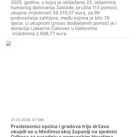
2025. godine, u kojoj je obilježena 25. obljetnica
humanog djelovanja Zaklade, pružila 113 pomoći,
ukupne vrijednosti 59.315,07 eura, za 99
podnositelja zahtjeva, među kojima je bilo 76
djece. U ukupnom iznosu dodijeljenih pomoći je i
donacija Ljekarne Čakovec u lijekovima
vrijednima 2.608,77 eura.
31.03.2026. 07:56h
Predstavnici općina i gradova triju država
okupili se u Međimurskoj županiji na sjednici
Odbora za suradnju s pomurskim Hrvatima