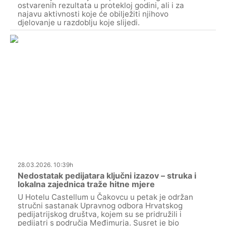
ostvarenih rezultata u protekloj godini, ali i za
najavu aktivnosti koje će obilježiti njihovo
djelovanje u razdoblju koje slijedi.
28.03.2026. 10:39h
Nedostatak pedijatara ključni izazov – struka i
lokalna zajednica traže hitne mjere
U Hotelu Castellum u Čakovcu u petak je održan
stručni sastanak Upravnog odbora Hrvatskog
pedijatrijskog društva, kojem su se pridružili i
pedijatri s područja Međimurja. Susret je bio