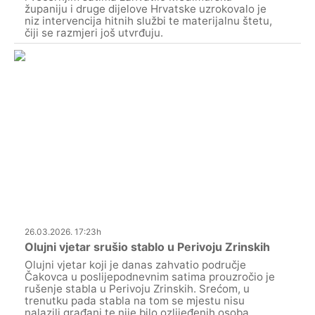
županiju i druge dijelove Hrvatske uzrokovalo je
niz intervencija hitnih službi te materijalnu štetu,
čiji se razmjeri još utvrđuju.
26.03.2026. 17:23h
Olujni vjetar srušio stablo u Perivoju Zrinskih
Olujni vjetar koji je danas zahvatio područje
Čakovca u poslijepodnevnim satima prouzročio je
rušenje stabla u Perivoju Zrinskih. Srećom, u
trenutku pada stabla na tom se mjestu nisu
nalazili građani te nije bilo ozlijeđenih osoba.