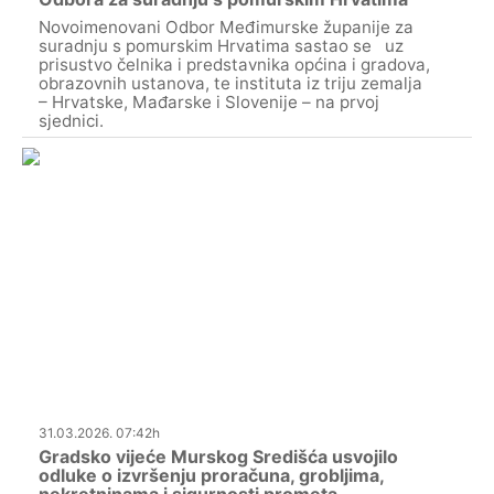
Novoimenovani Odbor Međimurske županije za
suradnju s pomurskim Hrvatima sastao se uz
prisustvo čelnika i predstavnika općina i gradova,
obrazovnih ustanova, te instituta iz triju zemalja
– Hrvatske, Mađarske i Slovenije – na prvoj
sjednici.
31.03.2026. 07:42h
Gradsko vijeće Murskog Središća usvojilo
odluke o izvršenju proračuna, grobljima,
nekretninama i sigurnosti prometa