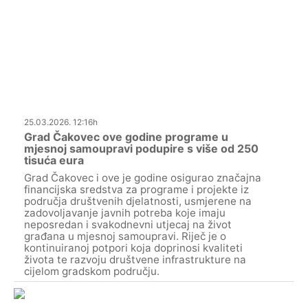
25.03.2026. 12:16h
Grad Čakovec ove godine programe u
mjesnoj samoupravi podupire s više od 250
tisuća eura
Grad Čakovec i ove je godine osigurao značajna
financijska sredstva za programe i projekte iz
područja društvenih djelatnosti, usmjerene na
zadovoljavanje javnih potreba koje imaju
neposredan i svakodnevni utjecaj na život
građana u mjesnoj samoupravi. Riječ je o
kontinuiranoj potpori koja doprinosi kvaliteti
života te razvoju društvene infrastrukture na
cijelom gradskom području.