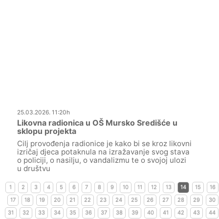
25.03.2026. 11:20h
Likovna radionica u OŠ Mursko Središće u
sklopu projekta
Cilj provođenja radionice je kako bi se kroz likovni
izričaj djeca potaknula na izražavanje svog stava
o policiji, o nasilju, o vandalizmu te o svojoj ulozi
u društvu
1
2
3
4
5
6
7
8
9
10
11
12
13
14
15
16
17
18
19
20
21
22
23
24
25
26
27
28
29
30
31
32
33
34
35
36
37
38
39
40
41
42
43
44