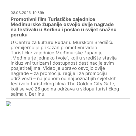
08.03.2026. 19:39h
Promotivni film Turističke zajednice
Međimurske županije osvojio dvije nagrade
na festivalu u Berlinu i poslao u svijet snažnu
poruku
U Centru za kulturu Rudar u Murskom Središću
premijerno je prikazan promotivni video
Turističke zajednice Međimurske županije
„Međimurje jednako tvoje”, koji u središte stavlja
inkluzivni turizam i dostupnost destinacije svim
posjetiteljima. Video je upravo osvojio dvije
nagrade – za promociju regije i za promociju
održivosti – na jednom od najpoznatijih svjetskih
festivala turističkog filma The Golden City Gate,
koji se već 26 godina održava u sklopu turističkog
sajma u Berlinu.