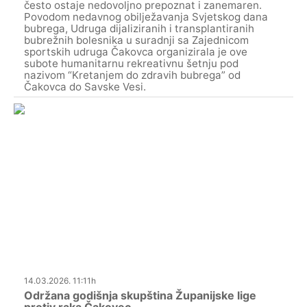
često ostaje nedovoljno prepoznat i zanemaren.
Povodom nedavnog obilježavanja Svjetskog dana
bubrega, Udruga dijaliziranih i transplantiranih
bubrežnih bolesnika u suradnji sa Zajednicom
sportskih udruga Čakovca organizirala je ove
subote humanitarnu rekreativnu šetnju pod
nazivom “Kretanjem do zdravih bubrega” od
Čakovca do Savske Vesi.
14.03.2026. 11:11h
Održana godišnja skupština Županijske lige
protiv raka Čakovec