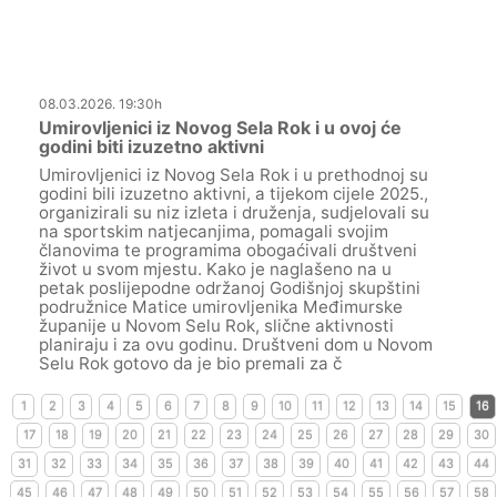
08.03.2026. 19:30h
Umirovljenici iz Novog Sela Rok i u ovoj će
godini biti izuzetno aktivni
Umirovljenici iz Novog Sela Rok i u prethodnoj su
godini bili izuzetno aktivni, a tijekom cijele 2025.,
organizirali su niz izleta i druženja, sudjelovali su
na sportskim natjecanjima, pomagali svojim
članovima te programima obogaćivali društveni
život u svom mjestu. Kako je naglašeno na u
petak poslijepodne održanoj Godišnjoj skupštini
podružnice Matice umirovljenika Međimurske
županije u Novom Selu Rok, slične aktivnosti
planiraju i za ovu godinu. Društveni dom u Novom
Selu Rok gotovo da je bio premali za č
1
2
3
4
5
6
7
8
9
10
11
12
13
14
15
16
17
18
19
20
21
22
23
24
25
26
27
28
29
30
31
32
33
34
35
36
37
38
39
40
41
42
43
44
45
46
47
48
49
50
51
52
53
54
55
56
57
58