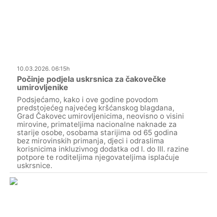
10.03.2026. 06:15h
Počinje podjela uskrsnica za čakovečke
umirovljenike
Podsjećamo, kako i ove godine povodom
predstojećeg najvećeg kršćanskog blagdana,
Grad Čakovec umirovljenicima, neovisno o visini
mirovine, primateljima nacionalne naknade za
starije osobe, osobama starijima od 65 godina
bez mirovinskih primanja, djeci i odraslima
korisnicima inkluzivnog dodatka od I. do III. razine
potpore te roditeljima njegovateljima isplaćuje
uskrsnice.