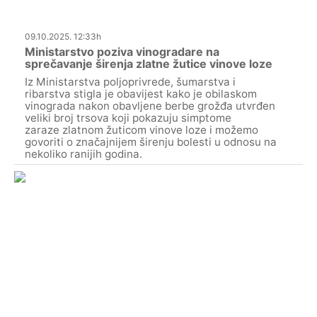
09.10.2025. 12:33h
Ministarstvo poziva vinogradare na
sprečavanje širenja zlatne žutice vinove loze
Iz Ministarstva poljoprivrede, šumarstva i
ribarstva stigla je obavijest kako je obilaskom
vinograda nakon obavljene berbe grožđa utvrđen
veliki broj trsova koji pokazuju simptome
zaraze zlatnom žuticom vinove loze i možemo
govoriti o značajnijem širenju bolesti u odnosu na
nekoliko ranijih godina.