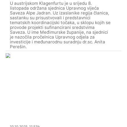
U austrijskom Klagenfurtu je u srijedu 8.
listopada održana sjednica Upravnog vijeća
Saveza Alpe Jadran. Uz izaslanike regija članica,
sastanku su prisustvovali i predstavnici
tematskih koordinacijski točaka, u sklopu kojih se
provode projekti sufinancirani sredstvima
Saveza. U ime Međimurske županije, na sjednici
je nazočila pročelnica Upravnog odjela za
investicije i međunarodnu suradnju dr.sc. Anita
Perešin.
10.10.2025. 11:53h