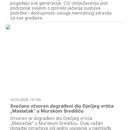
pogađaju sve generacije. Cilj obilježavanja jest
podizanje svijesti o potrebi jačanja sustava
podrške i dostupnosti usluga mentalnog zdravlja
za sve građane.
10.10.2025. 13:13h
Svečano otvoren dograđeni dio Dječjeg vrtića
„Maslačak“ u Murskom Središću
Otvoren je dograđeni dio Dječjeg vrtića
„Maslačak“ u Murskom Središću. Ovaj važan
događaj označava još jedno ulaganje u najmlađe