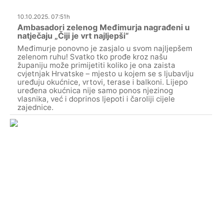
10.10.2025. 07:51h
Ambasadori zelenog Međimurja nagrađeni u
natječaju „Čiji je vrt najljepši“
Međimurje ponovno je zasjalo u svom najljepšem
zelenom ruhu! Svatko tko prođe kroz našu
županiju može primijetiti koliko je ona zaista
cvjetnjak Hrvatske – mjesto u kojem se s ljubavlju
uređuju okućnice, vrtovi, terase i balkoni. Lijepo
uređena okućnica nije samo ponos njezinog
vlasnika, već i doprinos ljepoti i čaroliji cijele
zajednice.