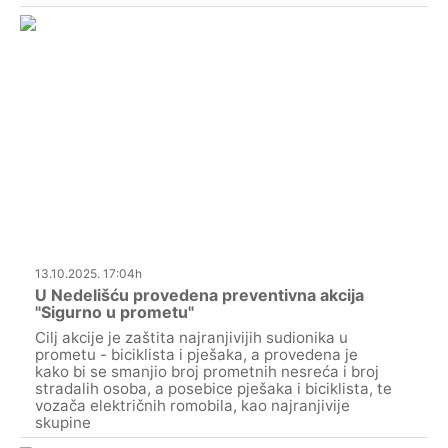
13.10.2025. 17:04h
U Nedelišću provedena preventivna akcija
"Sigurno u prometu"
Cilj akcije je zaštita najranjivijih sudionika u
prometu - biciklista i pješaka, a provedena je
kako bi se smanjio broj prometnih nesreća i broj
stradalih osoba, a posebice pješaka i biciklista, te
vozača električnih romobila, kao najranjivije
skupine