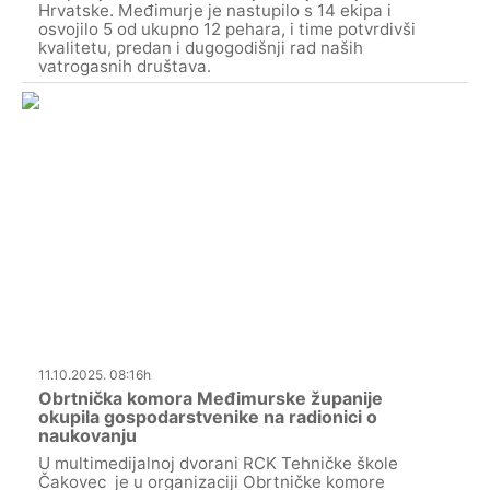
Hrvatske. Međimurje je nastupilo s 14 ekipa i
osvojilo 5 od ukupno 12 pehara, i time potvrdivši
kvalitetu, predan i dugogodišnji rad naših
vatrogasnih društava.
11.10.2025. 08:16h
Obrtnička komora Međimurske županije
okupila gospodarstvenike na radionici o
naukovanju
U multimedijalnoj dvorani RCK Tehničke škole
Čakovec je u organizaciji Obrtničke komore