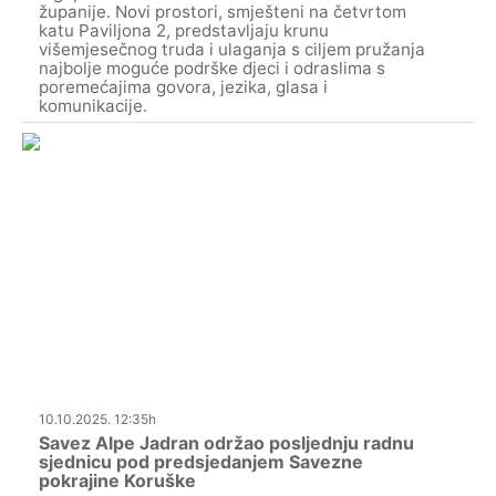
županije. Novi prostori, smješteni na četvrtom
katu Paviljona 2, predstavljaju krunu
višemjesečnog truda i ulaganja s ciljem pružanja
najbolje moguće podrške djeci i odraslima s
poremećajima govora, jezika, glasa i
komunikacije.
10.10.2025. 12:35h
Savez Alpe Jadran održao posljednju radnu
sjednicu pod predsjedanjem Savezne
pokrajine Koruške