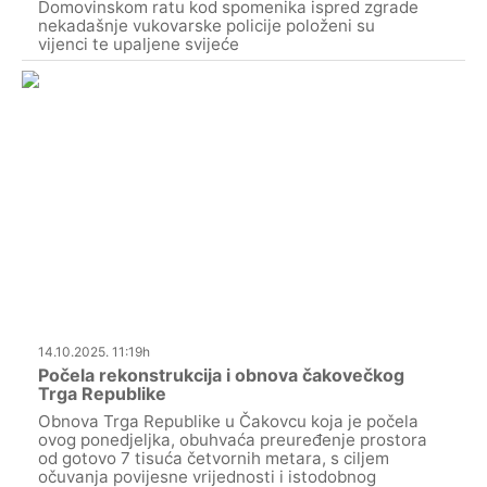
Domovinskom ratu kod spomenika ispred zgrade
nekadašnje vukovarske policije položeni su
vijenci te upaljene svijeće
14.10.2025. 11:19h
Počela rekonstrukcija i obnova čakovečkog
Trga Republike
Obnova Trga Republike u Čakovcu koja je počela
ovog ponedjeljka, obuhvaća preuređenje prostora
od gotovo 7 tisuća četvornih metara, s ciljem
očuvanja povijesne vrijednosti i istodobnog