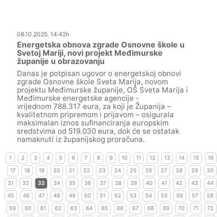
08.10.2025. 14:42h
Energetska obnova zgrade Osnovne škole u
Svetoj Mariji, novi projekt Međimurske
županije u obrazovanju
Danas je potpisan ugovor o energetskoj obnovi
zgrade Osnovne škole Sveta Marija, novom
projektu Međimurske županije, OŠ Sveta Marija i
Međimurske energetske agencije -
vrijednom 788.317 eura, za koji je Županija –
kvalitetnom pripremom i prijavom – osigurala
maksimalan iznos sufinanciranja europskim
sredstvima od 519.030 eura, dok će se ostatak
namaknuti iz županijskog proračuna.
1
2
3
4
5
6
7
8
9
10
11
12
13
14
15
16
17
18
19
20
21
22
23
24
25
26
27
28
29
30
31
32
33
34
35
36
37
38
39
40
41
42
43
44
45
46
47
48
49
50
51
52
53
54
55
56
57
58
59
60
61
62
63
64
65
66
67
68
69
70
71
72