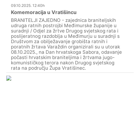
09.10.2025. 12:40h
Komemoracija u Vratišincu
BRANITELJI ZAJEDNO - zajednica braniteljskih
udruga ratnih postrojbi Međimurske županije u
suradnji / Odjel za žrtve Drugog svjetskog rata i
poslijeratnog razdoblja u Međimurju u suradnji s
Društvom za obilježavanje grobišta ratnih i
poratnih žrtava Varaždin organizirali su u utorak
08.10.2025., na Dan hrvatskoga Sabora, odavanje
počasti hrvatskim braniteljima i žrtvama jugo-
komunističkog terora nakon Drugog svjetskog
rata na području Župa Vratišinec.