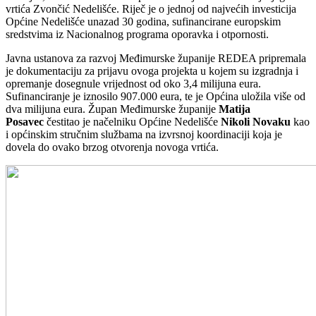
vrtića Zvončić Nedelišće. Riječ je o jednoj od najvećih investicija
Općine Nedelišće unazad 30 godina, sufinancirane europskim
sredstvima iz Nacionalnog programa oporavka i otpornosti.
Javna ustanova za razvoj Međimurske županije REDEA pripremala
je dokumentaciju za prijavu ovoga projekta u kojem su izgradnja i
opremanje dosegnule vrijednost od oko 3,4 milijuna eura.
Sufinanciranje je iznosilo 907.000 eura, te je Općina uložila više od
dva milijuna eura. Župan Međimurske županije
Matija
Posavec
čestitao je načelniku Općine Nedelišće
Nikoli Novaku
kao
i općinskim stručnim službama na izvrsnoj koordinaciji koja je
dovela do ovako brzog otvorenja novoga vrtića.