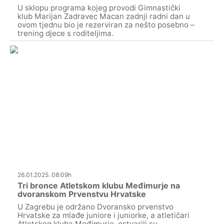
U sklopu programa kojeg provodi Gimnastički
klub Marijan Zadravec Macan zadnji radni dan u
ovom tjednu bio je rezerviran za nešto posebno –
trening djece s roditeljima.
26.01.2025. 08:09h
Tri bronce Atletskom klubu Međimurje na
dvoranskom Prvenstvu Hrvatske
U Zagrebu je održano Dvoransko prvenstvo
Hrvatske za mlađe juniore i juniorke, a atletičari
Atletskog kluba Međimurje, ostvarili su