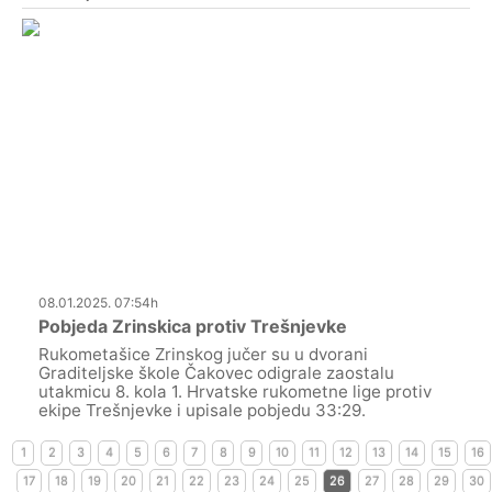
08.01.2025. 07:54h
Pobjeda Zrinskica protiv Trešnjevke
Rukometašice Zrinskog jučer su u dvorani
Graditeljske škole Čakovec odigrale zaostalu
utakmicu 8. kola 1. Hrvatske rukometne lige protiv
ekipe Trešnjevke i upisale pobjedu 33:29.
1
2
3
4
5
6
7
8
9
10
11
12
13
14
15
16
17
18
19
20
21
22
23
24
25
26
27
28
29
30