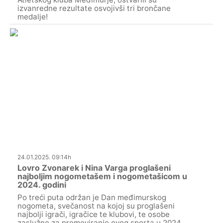
izvanredne rezultate osvojivši tri brončane
medalje!
24.01.2025. 09:14h
Lovro Zvonarek i Nina Varga proglašeni
najboljim nogometašem i nogometašicom u
2024. godini
Po treći puta održan je Dan međimurskog
nogometa, svečanost na kojoj su proglašeni
najbolji igrači, igračice te klubovi, te osobe
zaslužne za promoviranje ovog sporta u 2024.