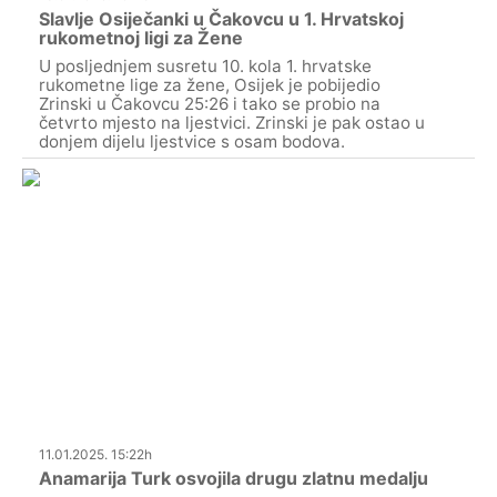
Slavlje Osiječanki u Čakovcu u 1. Hrvatskoj
rukometnoj ligi za Žene
U posljednjem susretu 10. kola 1. hrvatske
rukometne lige za žene, Osijek je pobijedio
Zrinski u Čakovcu 25:26 i tako se probio na
četvrto mjesto na ljestvici. Zrinski je pak ostao u
donjem dijelu ljestvice s osam bodova.
11.01.2025. 15:22h
Anamarija Turk osvojila drugu zlatnu medalju