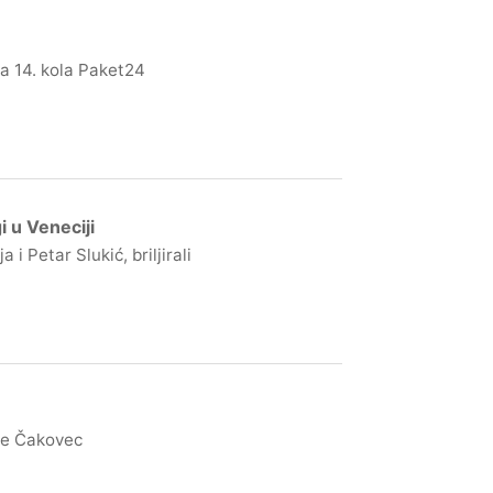
 14. kola Paket24
i u Veneciji
 Petar Slukić, briljirali
ike Čakovec