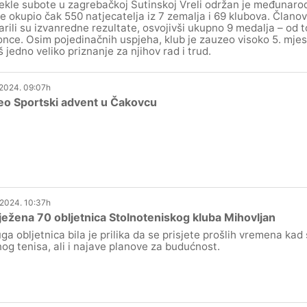
ekle subote u zagrebačkoj Sutinskoj Vreli održan je međunarodn
 je okupio čak 550 natjecatelja iz 7 zemalja i 69 klubova. Član
arili su izvanredne rezultate, osvojivši ukupno 9 medalja – od t
once. Osim pojedinačnih uspjeha, klub je zauzeo visoko 5. mje
š jedno veliko priznanje za njihov rad i trud.
.2024. 09:07h
eo Sportski advent u Čakovcu
.2024. 10:37h
ježena 70 obljetnica Stolnoteniskog kluba Mihovljan
ga obljetnica bila je prilika da se prisjete prošlih vremena kad 
nog tenisa, ali i najave planove za budućnost.