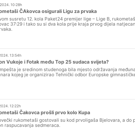
.2024. 10:28h
metaši ČAkovca osigurali Ligu za prvaka
vom susretu 12. kola Paket24 premijer lige – Lige B, rukometaš
ovac 37:29 i tako su si dva kola prije kraja prvog dijela natjecan
rvaka.
.2024. 13:54h
n Vukoje i Fotak među Top 25 sudaca svijeta?
mpešta je sredinom studenoga bila mjesto održavanja među
nara kojeg je organizirao Tehnički odbor Europske gimnastičke
.2024. 12:22h
metaši Čakovca prošli prvo kolo Kupa
večki rukometaši gostovali su kod prvoligaša Bjelovara, a do pr
n raspucavanja sedmeraca.