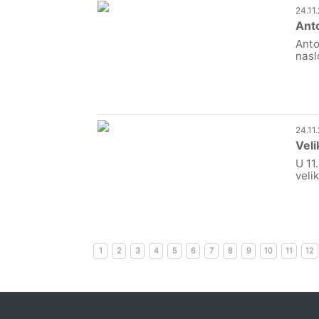
24.11
Anto
Anto
nasl
24.11
Veli
U 11
veli
1
2
3
4
5
6
7
8
9
10
11
12