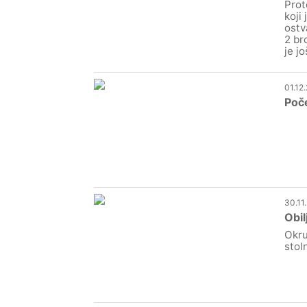
Prot
koji
ostv
2 br
je jo
01.12
Poč
30.11
Obil
Okru
stol