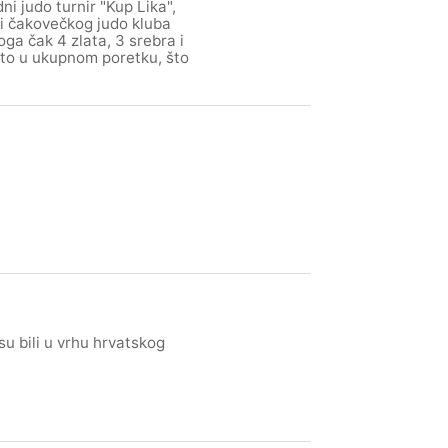
i judo turnir "Kup Lika",
ovi čakovečkog judo kluba
oga čak 4 zlata, 3 srebra i
sto u ukupnom poretku, što
su bili u vrhu hrvatskog