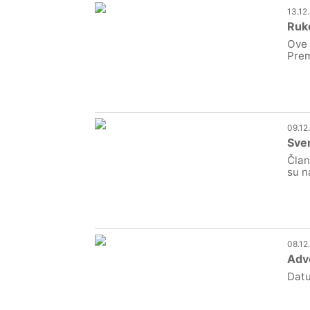
13.12
Ruk
Ove 
Prem
09.12
Sven
Član
su n
08.12
Adv
Datu