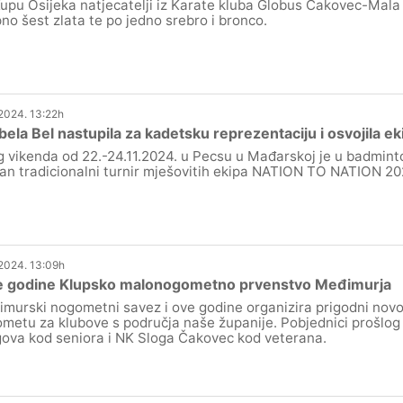
upu Osijeka natjecatelji iz Karate kluba Globus Čakovec-Mala 
no šest zlata te po jedno srebro i bronco.
.2024. 13:22h
ela Bel nastupila za kadetsku reprezentaciju i osvojila e
 vikenda od 22.-24.11.2024. u Pecsu u Mađarskoj je u badmint
an tradicionalni turnir mješovitih ekipa NATION TO NATION 20
.2024. 13:09h
ve godine Klupsko malonogometno prvenstvo Međimurja
murski nogometni savez i ove godine organizira prigodni novo
metu za klubove s područja naše županije. Pobjednici prošlog
gova kod seniora i NK Sloga Čakovec kod veterana.