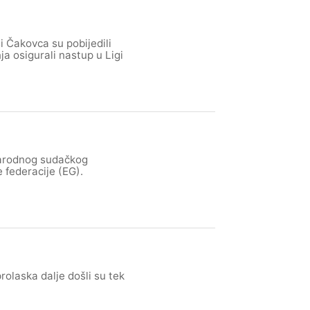
i Čakovca su pobijedili
ja osigurali nastup u Ligi
narodnog sudačkog
 federacije (EG).
olaska dalje došli su tek