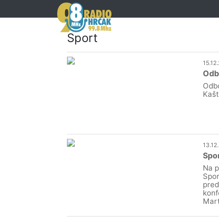
Sport
15.12
Odbo
Odbo
Kašt
13.12
Spor
Na p
Spor
pred
konf
Mart