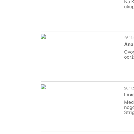
Na K
ukup
26.11
Anab
Ovog
održ
26.11
I o
Međi
nogo
Štri