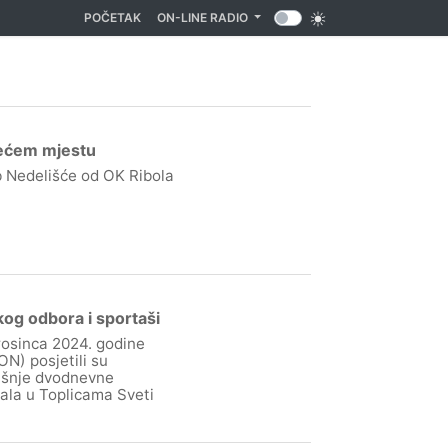
(CURRENT)
POČETAK
ON-LINE RADIO
rećem mjestu
b Nedelišće od OK Ribola
kog odbora i sportaši
rosinca 2024. godine
N) posjetili su
išnje dvodnevne
ala u Toplicama Sveti