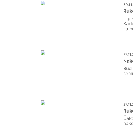
30.11
Ruko
U pr
Karl
za p
27.11
Nako
Budi
semi
27.11
Ruko
Čako
nako