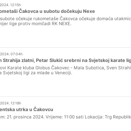
.2024. 12:15h
ometaši Čakovca u subotu dočekuju Nexe
subote očekuje rukometaše Čakovca očekuje domaća utakmica
ijer lige protiv momčadi RK NEXE.
.2024. 07:04h
 Strahija zlatni, Petar Slukić srebrni na Svjetskoj karate lig
ovi Karate kluba Globus Čakovec - Mala Subotica, Sven Strahija i
a Svjetskoj ligi za mlade u Veneciji.
.2024. 12:18h
entska utrka u Čakovcu
m: 21. prosinca 2024. Vrijeme: 11:00 sati Lokacija: Trg Republ