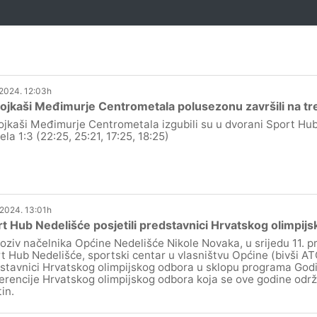
.2024. 12:03h
jkaši Međimurje Centrometala polusezonu završili na t
jkaši Međimurje Centrometala izgubili su u dvorani Sport Hu
ela 1:3 (22:25, 25:21, 17:25, 18:25)
.2024. 13:01h
t Hub Nedelišće posjetili predstavnici Hrvatskog olimpijs
oziv načelnika Općine Nedelišće Nikole Novaka, u srijedu 11. p
t Hub Nedelišće, sportski centar u vlasništvu Općine (bivši ATO
stavnici Hrvatskog olimpijskog odbora u sklopu programa God
erencije Hrvatskog olimpijskog odbora koja se ove godine održ
in.