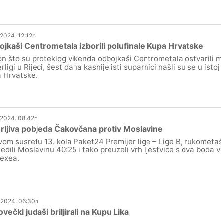
.2024. 12:12h
jkaši Centrometala izborili polufinale Kupa Hrvatske
n što su proteklog vikenda odbojkaši Centrometala ostvarili 
rligi u Rijeci, šest dana kasnije isti suparnici našli su se u isto
 Hrvatske.
.2024. 08:42h
rljiva pobjeda Čakovčana protiv Moslavine
vom susretu 13. kola Paket24 Premijer lige – Lige B, rukometaš
jedili Moslavinu 40:25 i tako preuzeli vrh ljestvice s dva boda vi
exea.
.2024. 06:30h
večki judaši briljirali na Kupu Lika