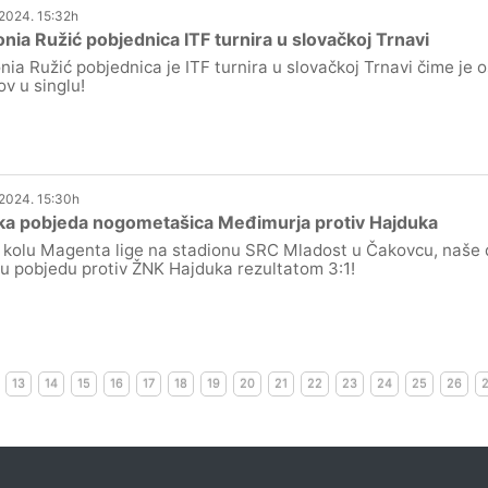
.2024. 15:32h
nia Ružić pobjednica ITF turnira u slovačkoj Trnavi
nia Ružić pobjednica je ITF turnira u slovačkoj Trnavi čime je os
ov u singlu!
.2024. 15:30h
ka pobjeda nogometašica Međimurja protiv Hajduka
. kolu Magenta lige na stadionu SRC Mladost u Čakovcu, naše d
ku pobjedu protiv ŽNK Hajduka rezultatom 3:1!
13
14
15
16
17
18
19
20
21
22
23
24
25
26