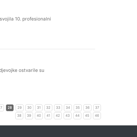
vojila 10. profesionalni
jevojke ostvarile su
27
28
29
30
31
32
33
34
35
36
37
38
39
40
41
42
43
44
45
46