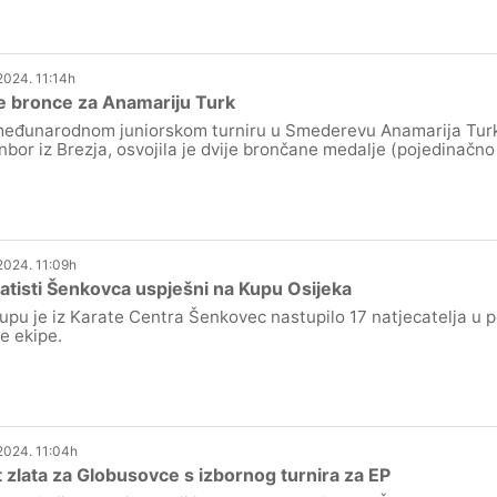
.2024. 11:14h
e bronce za Anamariju Turk
eđunarodnom juniorskom turniru u Smederevu Anamarija Turk 
nbor iz Brezja, osvojila je dvije brončane medalje (pojedinačno
.2024. 11:09h
ratisti Šenkovca uspješni na Kupu Osijeka
upu je iz Karate Centra Šenkovec nastupilo 17 natjecatelja u 
je ekipe.
.2024. 11:04h
 zlata za Globusovce s izbornog turnira za EP