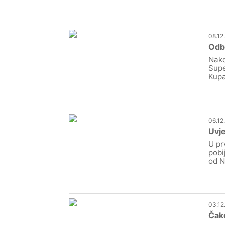
08.12
Odbo
Nako
Supe
Kupa
06.12
Uvje
U pr
pobi
od N
03.12
Čako