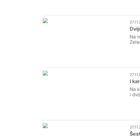
27.11
Dvij
Na m
Zele
27.11
I ka
Na k
i dvi
27.11
Šest