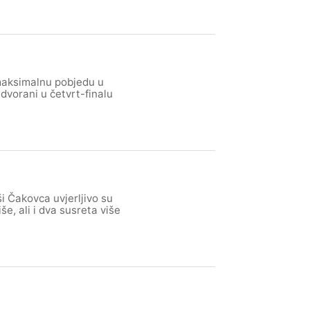
maksimalnu pobjedu u
j dvorani u četvrt-finalu
i Čakovca uvjerljivo su
še, ali i dva susreta više