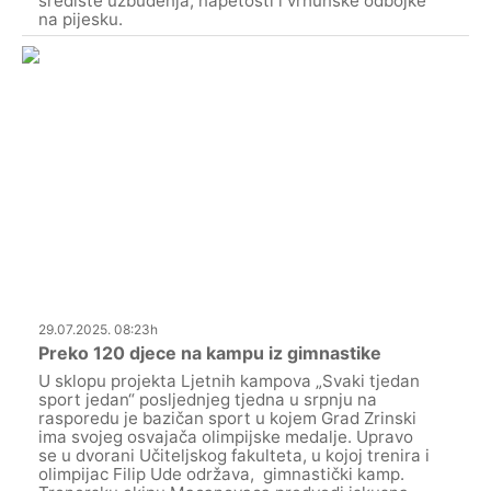
središte uzbuđenja, napetosti i vrhunske odbojke
na pijesku.
29.07.2025. 08:23h
Preko 120 djece na kampu iz gimnastike
U sklopu projekta Ljetnih kampova „Svaki tjedan
sport jedan“ posljednjeg tjedna u srpnju na
rasporedu je bazičan sport u kojem Grad Zrinski
ima svojeg osvajača olimpijske medalje. Upravo
se u dvorani Učiteljskog fakulteta, u kojoj trenira i
olimpijac Filip Ude održava, gimnastički kamp.