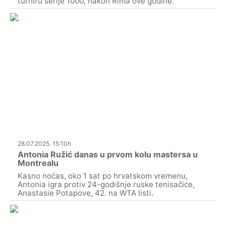
turniru serije 1000, nakon Rima ove godine.
28.07.2025. 15:10h
Antonia Ružić danas u prvom kolu mastersa u
Montrealu
Kasno noćas, oko 1 sat po hrvatskom vremenu,
Antonia igra protiv 24-godišnje ruske tenisačice,
Anastasie Potapove, 42. na WTA listi.