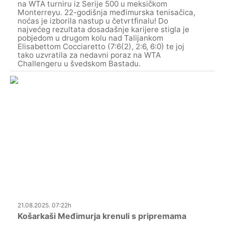
na WTA turniru iz Serije 500 u meksičkom
Monterreyu. 22-godišnja međimurska tenisačica,
noćas je izborila nastup u četvrtfinalu! Do
najvećeg rezultata dosadašnje karijere stigla je
pobjedom u drugom kolu nad Talijankom
Elisabettom Cocciaretto (7:6(2), 2:6, 6:0) te joj
tako uzvratila za nedavni poraz na WTA
Challengeru u švedskom Bastadu.
21.08.2025. 07:22h
Košarkaši Međimurja krenuli s pripremama