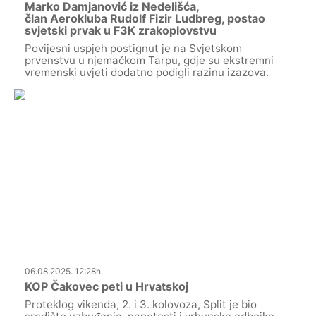
Marko Damjanović iz Nedelišća,
član Aerokluba Rudolf Fizir Ludbreg, postao
svjetski prvak u F3K zrakoplovstvu
Povijesni uspjeh postignut je na Svjetskom
prvenstvu u njemačkom Tarpu, gdje su ekstremni
vremenski uvjeti dodatno podigli razinu izazova.
06.08.2025. 12:28h
KOP Čakovec peti u Hrvatskoj
Proteklog vikenda, 2. i 3. kolovoza, Split je bio