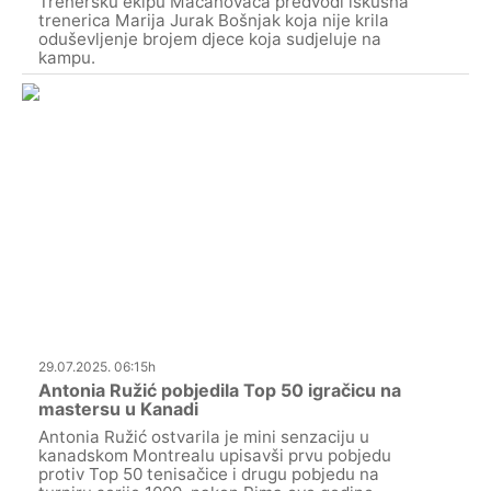
Trenersku ekipu Macanovaca predvodi iskusna
trenerica Marija Jurak Bošnjak koja nije krila
oduševljenje brojem djece koja sudjeluje na
kampu.
29.07.2025. 06:15h
Antonia Ružić pobjedila Top 50 igračicu na
mastersu u Kanadi
Antonia Ružić ostvarila je mini senzaciju u
kanadskom Montrealu upisavši prvu pobjedu
protiv Top 50 tenisačice i drugu pobjedu na