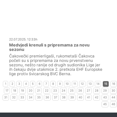
22.07.2025. 12:33h
Medvjedi krenuli s pripremama za novu
sezonu
Čakovečki premierligaši, rukometaši Čakovca
počeli su s pripremama za novu prvenstvenu
sezonu, nešto ranije od drugih sudionika Lige jer
ih čekaju dvije utakmice 2. pretkola EHF Europske
lige protiv švicarskog BVC Berna.
1
2
3
4
5
6
7
8
9
10
11
12
13
14
15
16
17
18
19
20
21
22
23
24
25
26
27
28
29
30
31
32
33
34
35
36
37
38
39
40
41
42
43
44
45
46