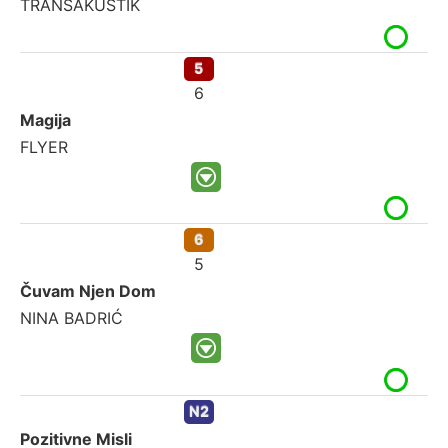
TRANSAKUSTIK
5
6
Magija
FLYER
6
5
Čuvam Njen Dom
NINA BADRIĆ
N2
Pozitivne Misli