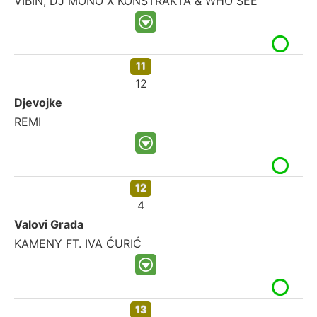
VIBIN, DJ MONO X KONSTRAKTA & WHO SEE
11
12
Djevojke
REMI
12
4
Valovi Grada
KAMENY FT. IVA ĆURIĆ
13