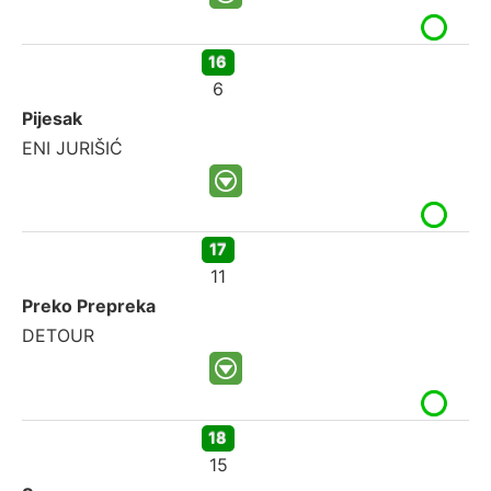
16
6
Pijesak
ENI JURIŠIĆ
17
11
Preko Prepreka
DETOUR
18
15