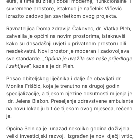
eura, a time su žitelji dobili modernę, funkcionalne i
suvremene prostore, istaknuo je načelnik Vičević
izrazito zadovoljan završetkom ovog projekta.
Ravnateljica Doma zdravlja Čakovec, dr. Vlatka Pleh,
zahvalila je općini na novim prostorima, istaknuvši
kako su dosadašnji uvjeti u privatnom prostoru bili
neadekvatni. Novi prostor je moderan i zadovoljava
sve standarde. „
Općina je uvažila sve naše prijedloge
i zahtjeve
”, kazala je dr. Pleh.
Posao obiteljskog liječnika i dalje će obavljati dr.
Monika Friščić, koja je trenutno na drugoj godini
specijalizacije, a tijekom njezine odsutnosti mijenja je
dr. Jelena Blažon. Preseljenje zdravstvene ambulante
na novu lokaciju bit će tijekom ovog mjeseca, rečeno
je.
Općina Selnica je unazad nekoliko godina doživjela
veliki investicijski razvoj. Izgrađen je novi dječji vrtić,