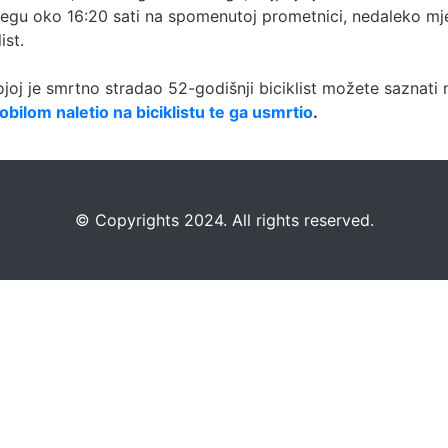
jegu oko 16:20 sati na spomenutoj prometnici, nedaleko m
ist.
ojoj je smrtno stradao 52-godišnji biciklist možete saznati
lom naletio na biciklistu te ga usmrtio
.
©️
Copyrights 2024. All rights reserved.