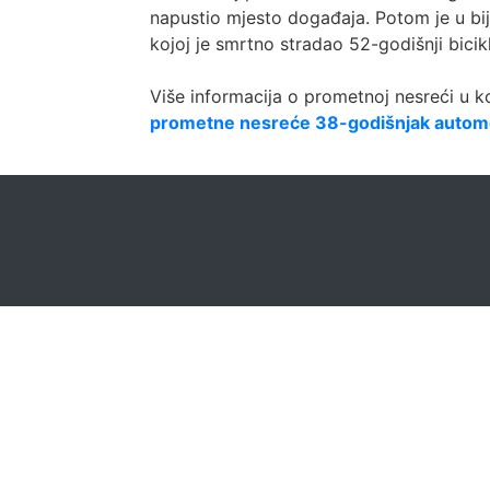
napustio mjesto događaja. Potom je u bi
kojoj je smrtno stradao 52-godišnji bicikl
Više informacija o prometnoj nesreći u k
prometne nesreće 38-godišnjak automobi