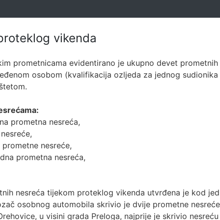
proteklog vikenda
im prometnicama evidentirano je ukupno devet prometnih 
eđenom osobom (kvalifikacija ozljeda za jednog sudionika
štetom.
nesrećama:
edna prometna nesreća,
 nesreće,
je prometne nesreće,
jedna prometna nesreća,
tnih nesreća tijekom proteklog vikenda utvrđena je kod jed
ozač osobnog automobila skrivio je dvije prometne nesreće. 
rehovice, u visini grada Preloga, najprije je skrivio nesre