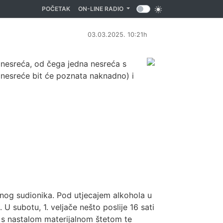
(CURRENT)
POČETAK
ON-LINE RADIO
03.03.2025. 10:21h
nesreća, od čega jedna nesreća s
 nesreće bit će poznata naknadno) i
nog sudionika. Pod utjecajem alkohola u
U subotu, 1. veljače nešto poslije 16 sati
ću s nastalom materijalnom štetom te