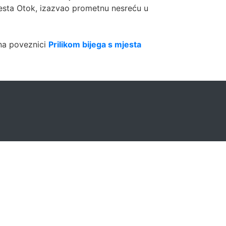
jesta Otok, izazvao prometnu nesreću u
 na poveznici
Prilikom bijega s mjesta