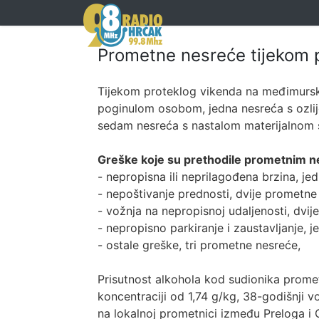
Prometne nesreće tijekom 
Tijekom proteklog vikenda na međimursk
poginulom osobom, jedna nesreća s ozlij
sedam nesreća s nastalom materijalnom 
Greške koje su prethodile prometnim 
- nepropisna ili neprilagođena brzina, j
- nepoštivanje prednosti, dvije prometne
- vožnja na nepropisnoj udaljenosti, dvi
- nepropisno parkiranje i zaustavljanje, 
- ostale greške, tri prometne nesreće,
Prisutnost alkohola kod sudionika prome
koncentraciji od 1,74 g/kg, 38-godišnji v
na lokalnoj prometnici između Preloga i O