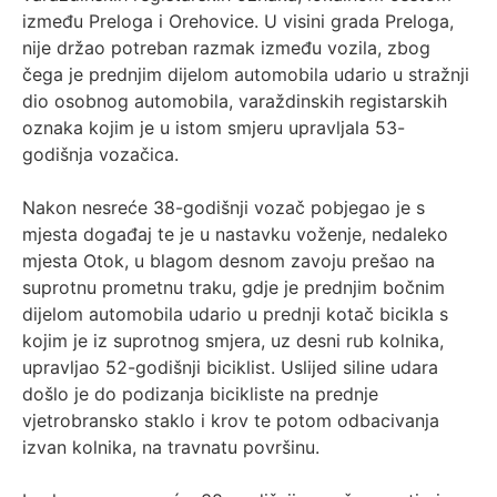
između Preloga i Orehovice. U visini grada Preloga,
nije držao potreban razmak između vozila, zbog
čega je prednjim dijelom automobila udario u stražnji
dio osobnog automobila, varaždinskih registarskih
oznaka kojim je u istom smjeru upravljala 53-
godišnja vozačica.
Nakon nesreće 38-godišnji vozač pobjegao je s
mjesta događaj te je u nastavku voženje, nedaleko
mjesta Otok, u blagom desnom zavoju prešao na
suprotnu prometnu traku, gdje je prednjim bočnim
dijelom automobila udario u prednji kotač bicikla s
kojim je iz suprotnog smjera, uz desni rub kolnika,
upravljao 52-godišnji biciklist. Uslijed siline udara
došlo je do podizanja bicikliste na prednje
vjetrobransko staklo i krov te potom odbacivanja
izvan kolnika, na travnatu površinu.