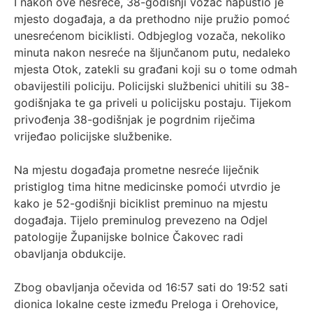
I nakon ove nesreće, 38-godišnji vozač napustio je
mjesto događaja, a da prethodno nije pružio pomoć
unesrećenom biciklisti. Odbjeglog vozača, nekoliko
minuta nakon nesreće na šljunčanom putu, nedaleko
mjesta Otok, zatekli su građani koji su o tome odmah
obavijestili policiju. Policijski službenici uhitili su 38-
godišnjaka te ga priveli u policijsku postaju. Tijekom
privođenja 38-godišnjak je pogrdnim riječima
vrijeđao policijske službenike.
Na mjestu događaja prometne nesreće liječnik
pristiglog tima hitne medicinske pomoći utvrdio je
kako je 52-godišnji biciklist preminuo na mjestu
događaja. Tijelo preminulog prevezeno na Odjel
patologije Županijske bolnice Čakovec radi
obavljanja obdukcije.
Zbog obavljanja očevida od 16:57 sati do 19:52 sati
dionica lokalne ceste između Preloga i Orehovice,