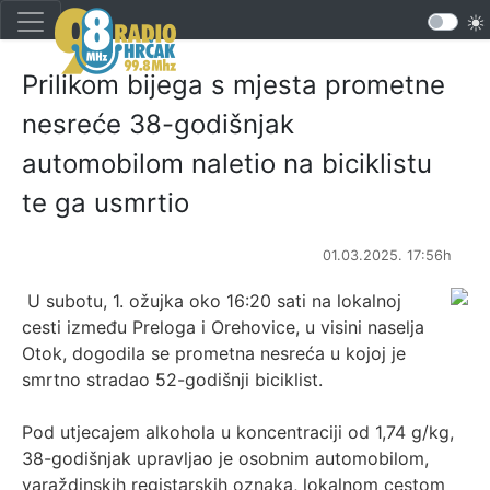
Prilikom bijega s mjesta prometne
nesreće 38-godišnjak
automobilom naletio na biciklistu
te ga usmrtio
01.03.2025. 17:56h
U subotu, 1. ožujka oko 16:20 sati na lokalnoj
cesti između Preloga i Orehovice, u visini naselja
Otok, dogodila se prometna nesreća u kojoj je
smrtno stradao 52-godišnji biciklist.
Pod utjecajem alkohola u koncentraciji od 1,74 g/kg,
38-godišnjak upravljao je osobnim automobilom,
varaždinskih registarskih oznaka, lokalnom cestom