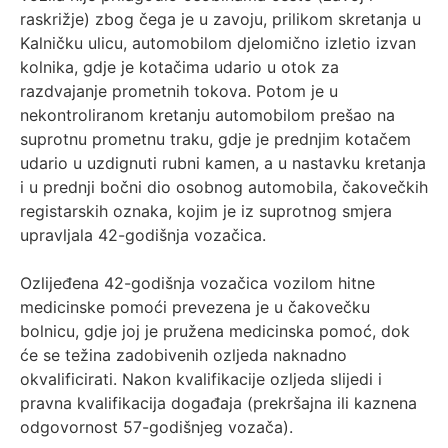
raskrižje) zbog čega je u zavoju, prilikom skretanja u
Kalničku ulicu, automobilom djelomično izletio izvan
kolnika, gdje je kotačima udario u otok za
razdvajanje prometnih tokova. Potom je u
nekontroliranom kretanju automobilom prešao na
suprotnu prometnu traku, gdje je prednjim kotačem
udario u uzdignuti rubni kamen, a u nastavku kretanja
i u prednji bočni dio osobnog automobila, čakovečkih
registarskih oznaka, kojim je iz suprotnog smjera
upravljala 42-godišnja vozačica.
Ozlijeđena 42-godišnja vozačica vozilom hitne
medicinske pomoći prevezena je u čakovečku
bolnicu, gdje joj je pružena medicinska pomoć, dok
će se težina zadobivenih ozljeda naknadno
okvalificirati. Nakon kvalifikacije ozljeda slijedi i
pravna kvalifikacija događaja (prekršajna ili kaznena
odgovornost 57-godišnjeg vozača).