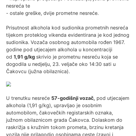
nesreća te
- ostale greške, dvije prometne nesreće.
Prisutnost alkohola kod sudionika prometnih nesreća
tijekom proteklog vikenda evidentirana je kod jednog
sudionika. Vozača osobnog automobila rođen 1967.
godine pod utjecajem alkohola u koncentraciji
od
1,91 g/kg
skrivio je prometnu nesreću koja se
dogodila u nedjelju, 23. veljače oko 14:30 sati u
Čakovcu (južna obilaznica).
U trenutku nesreće
57-godišnji vozač,
pod utjecajem
alkohola (1,91 g/kg), upravljao je osobnim
automobilom, čakovečkih registarskih oznaka,
južnom obilaznicom grada Čakovca. Dolaskom do
raskrižja s kružnim tokom prometa, brzinu kretanja
vozila nije prilagodio osobinama ceste (zavoj i