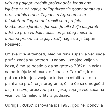
udruga poljoprivrednih proizvođača jer su one
ključne za očuvanje poljoprivrednih gospodarstava i
proizvodnju hrane. Zajedno s Agronomskim
fakultetom Zagreb pokrenuli smo projekt
Međimurska jaretina, jer nam je bila želja osigurati
održivu proizvodnju i plasman jarećeg mesa te
dodatni prihod za uzgajivače“,
naglasio je župan
Posavec.
Uz sve ove aktivnosti, Međimurska županija već sada
pruža značajnu potporu u nabavi uzgojno valjanih
koza, čime se postiglo da se gotovo 70% njiih nalazi
na području Međimurske županije. Također, kroz
potporu iskorjenjivanja artritisa encefalitisa koza,
planira se proširenje programa, čime će se omogućiti
daljnji razvoj proizvodnje mlijeka, koja je već sada na
visini od 1.2 milijuna litara godišnje.
Udruga „RUKA“, osnovana još 1998. godine, obnovila