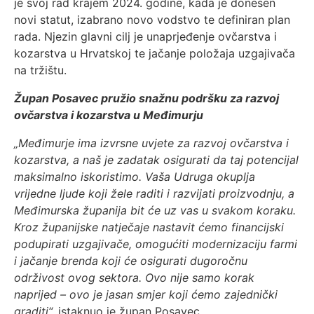
je svoj rad krajem 2024. godine, kada je donesen
novi statut, izabrano novo vodstvo te definiran plan
rada. Njezin glavni cilj je unaprjeđenje ovčarstva i
kozarstva u Hrvatskoj te jačanje položaja uzgajivača
na tržištu.
Župan Posavec pružio snažnu podršku za razvoj
ovčarstva i kozarstva u Međimurju
„Međimurje ima izvrsne uvjete za razvoj ovčarstva i
kozarstva, a naš je zadatak osigurati da taj potencijal
maksimalno iskoristimo. Vaša Udruga okuplja
vrijedne ljude koji žele raditi i razvijati proizvodnju, a
Međimurska županija bit će uz vas u svakom koraku.
Kroz županijske natječaje nastavit ćemo financijski
podupirati uzgajivače, omogućiti modernizaciju farmi
i jačanje brenda koji će osigurati dugoročnu
održivost ovog sektora. Ovo nije samo korak
naprijed – ovo je jasan smjer koji ćemo zajednički
graditi“,
istaknuo je župan Posavec.