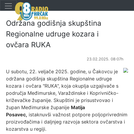
Održana godišnja skupština
Regionalne udruge kozara i
ovčara RUKA
23.02.2025. 08:07h
U subotu, 22. veljače 2025. godine, u Čakovcu je
održana godišnja skupština Regionalne udruge
kozara i ovčara "RUKA", koja okuplja uzgajivače s
područja Međimurske, Varaždinske i Koprivničko-
križevačke županije. Skupštini je prisustvovao i
župan Međimurske županije
Matija
Posavec,
istaknuvši važnost potpore poljoprivrednim
proizvođačima i daljnjeg razvoja sektora ovčarstva i
kozarstva u regiji.