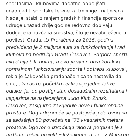
sportašima i klubovima dodatno poboljšati i
unaprijediti sportske terene za treninge i natjecanja.
Nadalje, stabiliziranjem gradskih financija sportske
udruge unazad dvije godine redovno dobivaju
dodijeljena novčana sredstva, što je nezabilježeno u
povijesti Grada. „
U Proračunu za 2025. godinu
predviđeno je 2 milijuna eura za funkcioniranje i rad
klubova na području Grada Čakovca. Potpora sportu
nikad nije bila upitna, a ovo je samo novi korak ka
normalnom funkcioniranju sporta i potreba klubova“
,
rekla je čakovečka gradonačelnica te nastavila da
smo, „D
anas na početku realizacije jedne takve
odluke, jer po postignutim dosadašnjim rezultatima i
uspjesima na natjecanjima Judo Klub Zrinski
Čakovec, zasigurno zavrjeđuje nove i funkcionalne
prostore. Dogradnjom će se postojeća judo dvorana
sa sadašnjih 80 povećati na 176 kvadratnih metara
prostora. Ugovor o izvođenju radova potpisan je s
tvrtkom Tekeli projekt – Inženjering d.o.o. iz Murskog