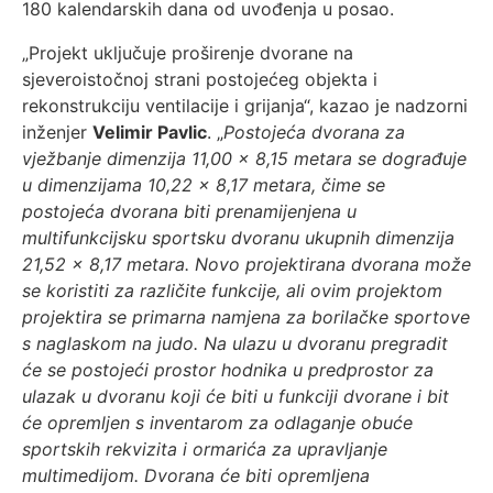
180 kalendarskih dana od uvođenja u posao.
„Projekt uključuje proširenje dvorane na
sjeveroistočnoj strani postojećeg objekta i
rekonstrukciju ventilacije i grijanja“, kazao je nadzorni
inženjer
Velimir Pavlic
. „
Postojeća dvorana za
vježbanje dimenzija 11,00 x 8,15 metara se dograđuje
u dimenzijama 10,22 x 8,17 metara, čime se
postojeća dvorana biti prenamijenjena u
multifunkcijsku sportsku dvoranu ukupnih dimenzija
21,52 x 8,17 metara. Novo projektirana dvorana može
se koristiti za različite funkcije, ali ovim projektom
projektira se primarna namjena za borilačke sportove
s naglaskom na judo. Na ulazu u dvoranu pregradit
će se postojeći prostor hodnika u predprostor za
ulazak u dvoranu koji će biti u funkciji dvorane i bit
će opremljen s inventarom za odlaganje obuće
sportskih rekvizita i ormarića za upravljanje
multimedijom. Dvorana će biti opremljena