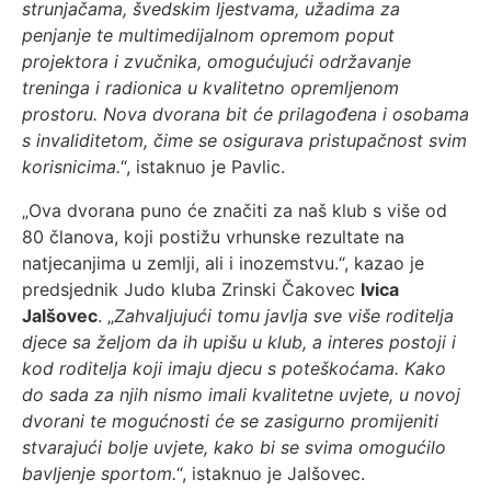
strunjačama, švedskim ljestvama, užadima za
penjanje te multimedijalnom opremom poput
projektora i zvučnika, omogućujući održavanje
treninga i radionica u kvalitetno opremljenom
prostoru.
Nova dvorana bit će prilagođena i osobama
s invaliditetom, čime se osigurava pristupačnost svim
korisnicima.
“, istaknuo je Pavlic.
„Ova dvorana puno će značiti za naš klub s više od
80 članova, koji postižu vrhunske rezultate na
natjecanjima u zemlji, ali i inozemstvu.“, kazao je
predsjednik Judo kluba Zrinski Čakovec
Ivica
Jalšovec
. „
Zahvaljujući tomu javlja sve više roditelja
djece sa željom da ih upišu u klub, a interes postoji i
kod roditelja koji imaju djecu s poteškoćama. Kako
do sada za njih nismo imali kvalitetne uvjete, u novoj
dvorani te mogućnosti će se zasigurno promijeniti
stvarajući bolje uvjete, kako bi se svima omogućilo
bavljenje sportom.
“, istaknuo je Jalšovec.