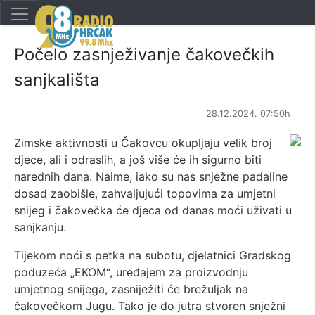
Počelo zasnježivanje čakovečkih
sanjkališta
28.12.2024. 07:50h
Zimske aktivnosti u Čakovcu okupljaju velik broj
djece, ali i odraslih, a još više će ih sigurno biti
narednih dana. Naime, iako su nas snježne padaline
dosad zaobišle, zahvaljujući topovima za umjetni
snijeg i čakovečka će djeca od danas moći uživati u
sanjkanju.
Tijekom noći s petka na subotu, djelatnici Gradskog
poduzeća „EKOM“, uređajem za proizvodnju
umjetnog snijega, zasniježiti će brežuljak na
čakovečkom Jugu. Tako je do jutra stvoren snježni