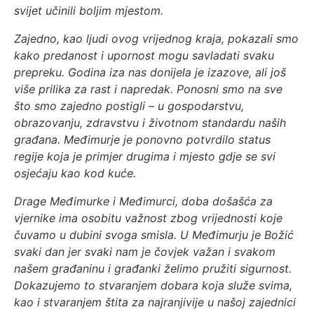
svijet učinili boljim mjestom.
Zajedno, kao ljudi ovog vrijednog kraja, pokazali smo
kako predanost i upornost mogu savladati svaku
prepreku. Godina iza nas donijela je izazove, ali još
više prilika za rast i napredak. Ponosni smo na sve
što smo zajedno postigli – u gospodarstvu,
obrazovanju, zdravstvu i životnom standardu naših
građana. Međimurje je ponovno potvrdilo status
regije koja je primjer drugima i mjesto gdje se svi
osjećaju kao kod kuće.
Drage Međimurke i Međimurci, doba došašća za
vjernike ima osobitu važnost zbog vrijednosti koje
čuvamo u dubini svoga smisla. U Međimurju je Božić
svaki dan jer svaki nam je čovjek važan i svakom
našem građaninu i građanki želimo pružiti sigurnost.
Dokazujemo to stvaranjem dobara koja služe svima,
kao i stvaranjem štita za najranjivije u našoj zajednici