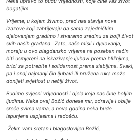
Neka upravo to budu vrijednosti, koje čine vaš život
bogatijim.
Vrijeme, u kojem živimo, pred nas stavlja nove
izazove koji zahtijevaju da samo zajedničkim
djelovanjem gradimo i stvaramo sredinu za bolji život
svih naših građana.
Zato, naše misli i djelovanja,
moraju u ovo blagdansko vrijeme na poseban način
biti usmjereni na iskazivanje ljubavi prema bližnjima,
brizi za potrebite i solidarnost prema slabijima. Svaki,
pa i onaj najmanji čin ljubavi ili pružena ruka može
donijeti svjetlost u nečiji život.
Budimo svjesni vrijednosti i djela koja nas čine boljim
ljudima. Neka ovaj Božić donese mir, zdravlje i obilje
sreće svima vama, a nova godina neka bude
ispunjena uspjesima i radošću.
Želim vam sretan i blagoslovljen Božić,