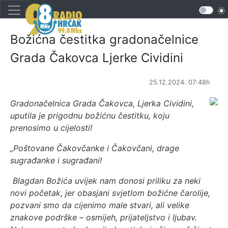
Božićna čestitka gradonačelnice
Grada Čakovca Ljerke Cividini
25.12.2024. 07:48h
Gradonačelnica Grada Čakovca, Ljerka Cividini,
uputila je prigodnu božićnu čestitku, koju
prenosimo u cijelosti!
„Poštovane Čakovčanke i Čakovčani, drage
sugrađanke i sugrađani!
Blagdan Božića uvijek nam donosi priliku za neki
novi početak, jer obasjani svjetlom božićne čarolije,
pozvani smo da cijenimo male stvari, ali velike
znakove podrške – osmijeh, prijateljstvo i ljubav.