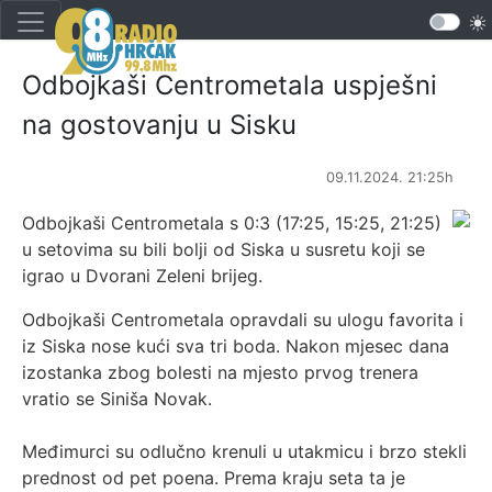
Odbojkaši Centrometala uspješni
na gostovanju u Sisku
09.11.2024. 21:25h
Odbojkaši Centrometala s 0:3 (17:25, 15:25, 21:25)
u setovima su bili bolji od Siska u susretu koji se
igrao u Dvorani Zeleni brijeg.
Odbojkaši Centrometala opravdali su ulogu favorita i
iz Siska nose kući sva tri boda. Nakon mjesec dana
izostanka zbog bolesti na mjesto prvog trenera
vratio se Siniša Novak.
Međimurci su odlučno krenuli u utakmicu i brzo stekli
prednost od pet poena. Prema kraju seta ta je