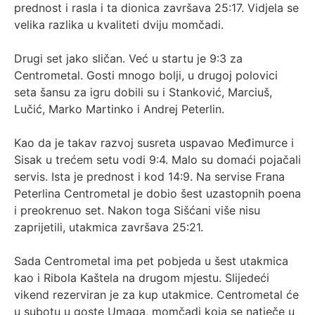
prednost i rasla i ta dionica završava 25:17. Vidjela se
velika razlika u kvaliteti dviju momčadi.
Drugi set jako sličan. Već u startu je 9:3 za
Centrometal. Gosti mnogo bolji, u drugoj polovici
seta šansu za igru dobili su i Stanković, Marciuš,
Lučić, Marko Martinko i Andrej Peterlin.
Kao da je takav razvoj susreta uspavao Međimurce i
Sisak u trećem setu vodi 9:4. Malo su domaći pojačali
servis. Ista je prednost i kod 14:9. Na servise Frana
Peterlina Centrometal je dobio šest uzastopnih poena
i preokrenuo set. Nakon toga Sišćani više nisu
zaprijetili, utakmica završava 25:21.
Sada Centrometal ima pet pobjeda u šest utakmica
kao i Ribola Kaštela na drugom mjestu. Slijedeći
vikend rezerviran je za kup utakmice. Centrometal će
u subotu u goste Umaga, momčadi koja se natječe u