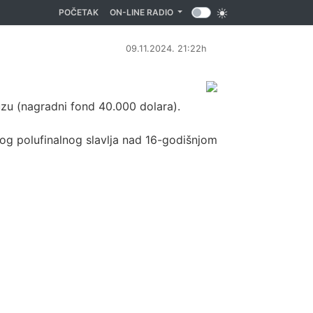
(CURRENT)
POČETAK
ON-LINE RADIO
09.11.2024. 21:22h
zu (nagradni fond 40.000 dolara).
vog polufinalnog slavlja nad 16-godišnjom