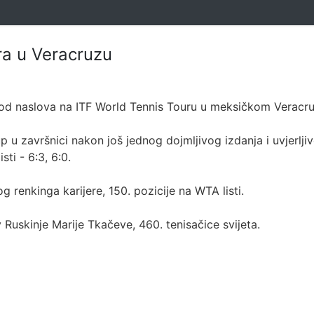
ira u Veracruzu
 od naslova na ITF World Tennis Touru u meksičkom Veracru
p u završnici nakon još jednog dojmljivog izdanja i uvjerlji
i - 6:3, 6:0.
renkinga karijere, 150. pozicije na WTA listi.
iv Ruskinje Marije Tkačeve, 460. tenisačice svijeta.