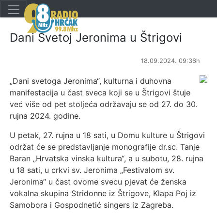
Dani Svetoj Jeronima u Štrigovi
18.09.2024. 09:36h
„Dani svetoga Jeronima“, kulturna i duhovna
manifestacija u čast sveca koji se u Štrigovi štuje
već više od pet stoljeća održavaju se od 27. do 30.
rujna 2024. godine.
U petak, 27. rujna u 18 sati, u Domu kulture u Štrigovi
održat će se predstavljanje monografije dr.sc. Tanje
Baran „Hrvatska vinska kultura“, a u subotu, 28. rujna
u 18 sati, u crkvi sv. Jeronima „Festivalom sv.
Jeronima“ u čast ovome svecu pjevat će ženska
vokalna skupina Stridonne iz Štrigove, Klapa Poj iz
Samobora i Gospodnetić singers iz Zagreba.