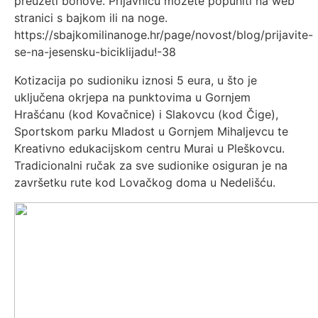
preuzeti bonove. Prijavnicu možete popuniti na web
stranici s bajkom ili na noge.
https://sbajkomilinanoge.hr/page/novost/blog/prijavite-
se-na-jesensku-biciklijadu!-38
Kotizacija po sudioniku iznosi 5 eura, u što je
uključena okrjepa na punktovima u Gornjem
Hrašćanu (kod Kovačnice) i Slakovcu (kod Čige),
Sportskom parku Mladost u Gornjem Mihaljevcu te
Kreativno edukacijskom centru Murai u Pleškovcu.
Tradicionalni ručak za sve sudionike osiguran je na
završetku rute kod Lovačkog doma u Nedelišću.