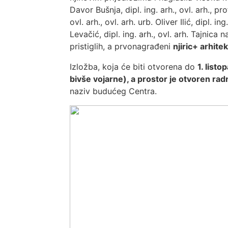
Davor Bušnja, dipl. ing. arh., ovl. arh., prof
ovl. arh., ovl. arh. urb. Oliver Ilić, dipl. i
Levačić, dipl. ing. arh., ovl. arh. Tajnic
pristiglih, a prvonagrađeni
njiric+ arhitek
Izložba, koja će biti otvorena do
1. list
bivše vojarne), a prostor je otvoren ra
naziv budućeg Centra.