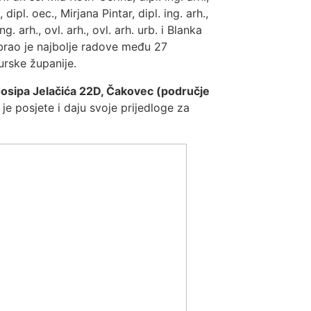
, dipl. oec., Mirjana Pintar, dipl. ing. arh.,
ng. arh., ovl. arh., ovl. arh. urb. i Blanka
dabrao je najbolje radove među 27
urske županije.
 Josipa Jelačića 22D, Čakovec (područje
 je posjete i daju svoje prijedloge za