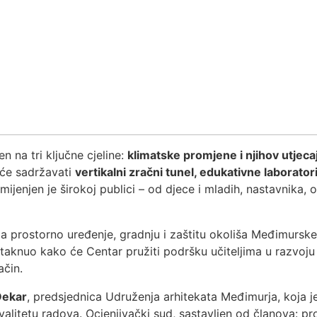
 na tri ključne cjeline:
klimatske promjene i njihov utjeca
 će sadržavati
vertikalni zračni tunel, edukativne laborator
mijenjen je širokoj publici – od djece i mladih, nastavnika, o
 prostorno uređenje, gradnju i zaštitu okoliša Međimurske 
staknuo kako će Centar pružiti podršku učiteljima u razvoj
ačin.
Dekar
, predsjednica Udruženja arhitekata Međimurja, koja j
alitetu radova. Ocjenjivački sud, sastavljen od članova: prof.