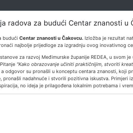
aja radova za budući Centar znanosti u
za budući
Centar znanosti u Čakovcu.
Izložba je rezultat na
 pronaći najbolje prijedloge za izgradnju ovog inovativnog ce
ustanove za razvoj Međimurske županije REDEA, u svom je 
 Pitanje
"Kako obrazovanje učiniti praktičnijim, stvoriti krea
 a odgovor su pronašli u konceptu centara znanosti, koji pre
e, pronašli nadahnuće i stvorili pozitivna iskustva. Primjeri 
nspiracija, no ideja je prilagođena lokalnim potrebama i vre