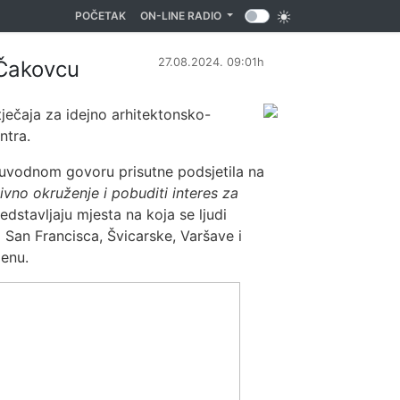
(CURRENT)
POČETAK
ON-LINE RADIO
27.08.2024. 09:01h
 Čakovcu
tječaja za idejno arhitektonsko-
ntra.
uvodnom govoru prisutne podsjetila na
tivno okruženje i pobuditi interes za
dstavljaju mjesta na koja se ljudi
iz San Francisca, Švicarske, Varšave i
menu.