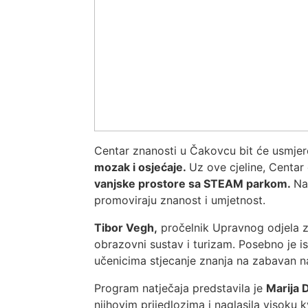
Centar znanosti u Čakovcu bit će usmjeren
mozak i osjećaje.
Uz ove cjeline, Centar
vanjske prostore sa STEAM parkom.
Na
promoviraju znanost i umjetnost.
Tibor Vegh,
pročelnik Upravnog odjela za
obrazovni sustav i turizam. Posebno je i
učenicima stjecanje znanja na zabavan n
Program natječaja predstavila je
Marija 
njihovim prijedlozima i naglasila visoku kv