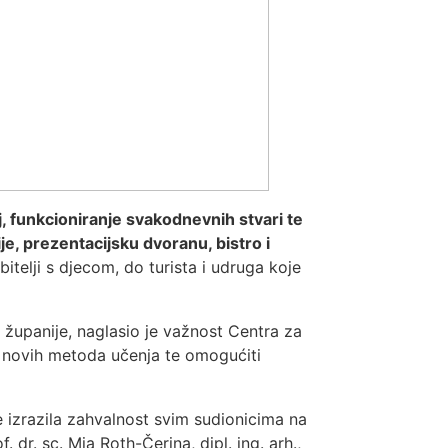
j, funkcioniranje svakodnevnih stvari te
ije, prezentacijsku dvoranu, bistro i
bitelji s djecom, do turista i udruga koje
županije, naglasio je važnost Centra za
u novih metoda učenja te omogućiti
e izrazila zahvalnost svim sudionicima na
 dr. sc. Mia Roth-Čerina, dipl. ing. arh.,