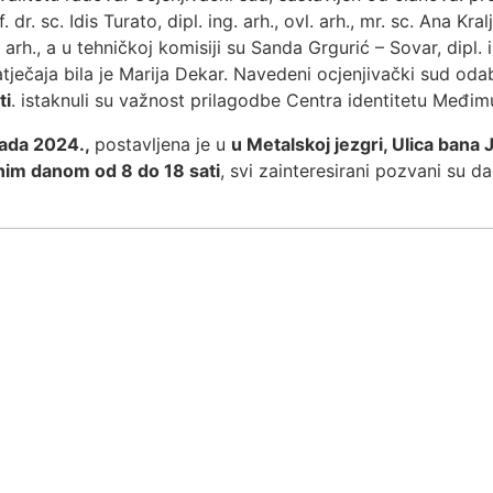
. dr. sc. Idis Turato, dipl. ing. arh., ovl. arh., mr. sc. Ana Kralj
ng. arh., a u tehničkoj komisiji su Sanda Grgurić – Sovar, dipl. i
a natječaja bila je Marija Dekar. Navedeni ocjenjivački sud o
ti
. istaknuli su važnost prilagodbe Centra identitetu Međim
opada 2024.,
postavljena je u
u Metalskoj jezgri, Ulica bana
dnim danom od 8 do 18 sati
, svi zainteresirani pozvani su da