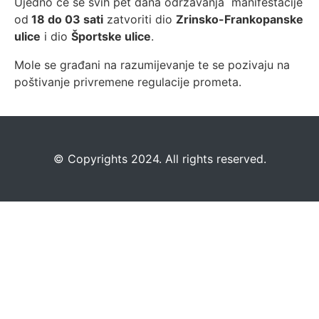
Ujedno će se svih pet dana održavanja manifestacije
od
18 do 03 sati
zatvoriti dio
Zrinsko-Frankopanske
ulice
i dio
Športske ulice
.
Mole se građani na razumijevanje te se pozivaju na
poštivanje privremene regulacije prometa.
©️
Copyrights 2024. All rights reserved.