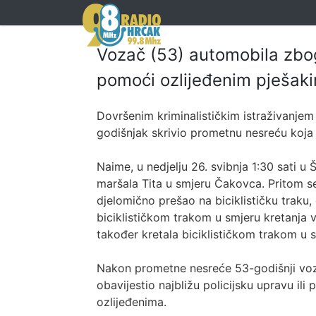
Vozač (53) automobila zbog
pomoći ozlijeđenim pješaki
Dovršenim kriminalističkim istraživanjem
godišnjak skrivio prometnu nesreću koja
Naime, u nedjelju 26. svibnja 1:30 sati 
maršala Tita u smjeru Čakovca. Pritom s
djelomično prešao na biciklističku traku, 
biciklističkom trakom u smjeru kretanja v
također kretala biciklističkom trakom u sm
Nakon prometne nesreće 53-godišnji voza
obavijestio najbližu policijsku upravu il
ozlijeđenima.