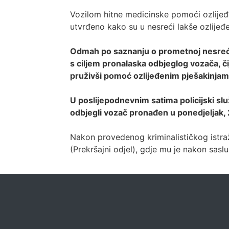
Vozilom hitne medicinske pomoći ozlijeđ
utvrđeno kako su u nesreći lakše ozlijeđ
Odmah po saznanju o prometnoj nesreći p
s ciljem pronalaska odbjeglog vozača, či
pruživši pomoć ozlijeđenim pješakinjam
U poslijepodnevnim satima policijski sl
odbjegli vozač pronađen u ponedjeljak, 2
Nakon provedenog kriminalističkog istraž
(Prekršajni odjel), gdje mu je nakon sas