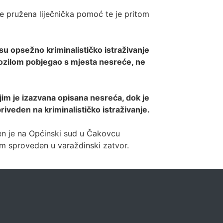
e pružena liječnička pomoć te je pritom
su opsežno kriminalističko istraživanje
 vozilom pobjegao s mjesta nesreće, ne
jim je izazvana opisana nesreća, dok je
iveden na kriminalističko istraživanje.
den je na Općinski sud u Čakovcu
om sproveden u varaždinski zatvor.