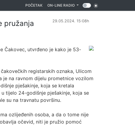
(CURRENT)
POČETAK
ON-LINE RADIO
29.05.2024. 15:08h
e pružanja
ice Čakovec, utvrđeno je kako je 53-
, čakovečkih registarskih oznaka, Ulicom
a je na ravnom dijelu prometnice vozilom
dišnje pješakinje, koja se kretala
u tijelo 24-godišnje pješakinje, koja se
ale su na travnatu površinu.
ma ozlijeđenih osoba, a da o tome nije
 obavlja očevid, niti je pružio pomoć