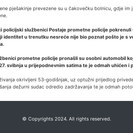
ene pješakinje prevezene su u čakovečku bolnicu, gdje im j
ene.
olicijski službenici Postaje prometne policije pokrenuli 
ji identitet u trenutku nesreće nije bio poznat pošto je s
a.
užbenici prometne policije pronašli su osobni automobil ko
7. svibnja u prijepodnevnim satima te je odmah uhićen i pr
ivanja okrivljeni 53-godišnjak, uz optužni prijedlog prive
lušanja dežurni sudac odredio zadržavanja te je odmah pot
©️
Copyrights 2024. All rights reserved.