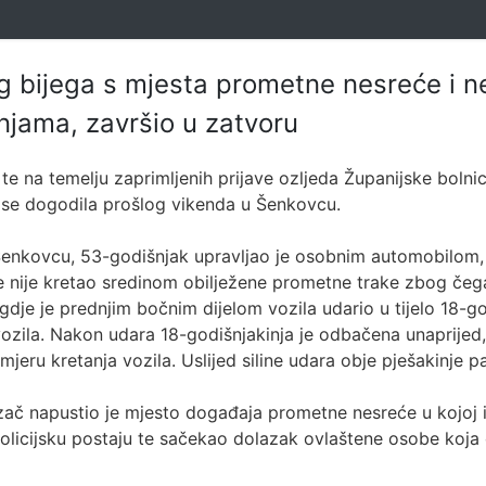
 bijega s mjesta prometne nesreće i n
njama, završio u zatvoru
 te na temelju zaprimljenih prijave ozljeda Županijske boln
 se dogodila prošlog vikenda u Šenkovcu.
u Šenkovcu, 53-godišnjak upravljao je osobnim automobilom
e nije kretao sredinom obilježene prometne trake zbog čeg
gdje je prednjim bočnim dijelom vozila udario u tijelo 18-go
ozila. Nakon udara 18-godišnjakinja je odbačena unaprijed, 
jeru kretanja vozila. Uslijed siline udara obje pješakinje p
č napustio je mjesto događaja prometne nesreće u kojoj i
i policijsku postaju te sačekao dolazak ovlaštene osobe koja