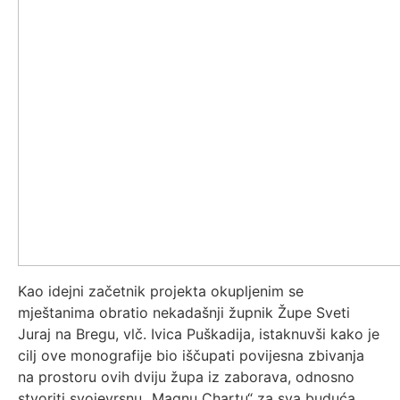
Kao idejni začetnik projekta okupljenim se
mještanima obratio nekadašnji župnik Župe Sveti
Juraj na Bregu, vlč. Ivica Puškadija, istaknuvši kako je
cilj ove monografije bio iščupati povijesna zbivanja
na prostoru ovih dviju župa iz zaborava, odnosno
stvoriti svojevrsnu „Magnu Chartu“ za sva buduća