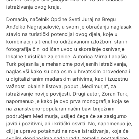
istraživanja ovog kraja.
Domaćin, načelnik Općine Sveti Juraj na Bregu
Anđelko Nagrajsalović, u svom je obraćanju naglasak
stavio na turistički potencijal ovog djela, koje u
kombinaciji s trenutno održavanom izložbom starih
fotografija čini odličan uvod u skorašnje osnivanje
lokalne turističke zajednice. Autorica Mirna Ladašić
Turk pojasnila je mehanizme povijesnih istraživanja,
naglasivši kako su ona osim u hrvatskim provedena i
u digitaliziranim mađarskim arhivima, kao i izuzetnu
važnost lokalnih listova, poput „Međimurja“, za
istraživanje novije povijesti. Drugi autor, Zoran Turk,
napomenuo je kako je ovo prva monografija koja se
na znanstveno-popularan način bavi briježnim
područjem Međimurja, uslijed čega će se zasigurno
javiti i pozitivni, ali i kritički osvrti. No, napomenuo je,
cilj je upravo potaknuti na nova istraživanja, koja će
svojim doprinosima nadograditi temelje postavljene