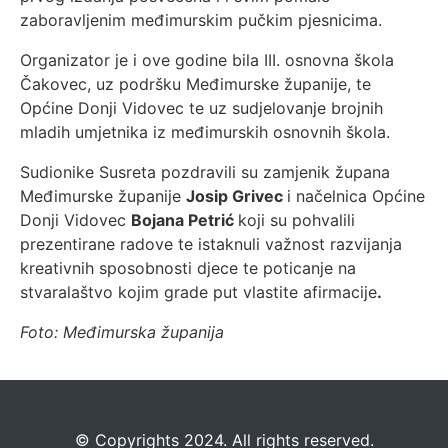
zaboravljenim međimurskim pučkim pjesnicima.
Organizator je i ove godine bila III. osnovna škola
Čakovec, uz podršku Međimurske županije, te
Općine Donji Vidovec te uz sudjelovanje brojnih
mladih umjetnika iz međimurskih osnovnih škola.
Sudionike Susreta pozdravili su zamjenik župana
Međimurske županije
Josip Grivec
i načelnica Općine
Donji Vidovec
Bojana Petrić
koji su pohvalili
prezentirane radove te istaknuli važnost razvijanja
kreativnih sposobnosti djece te poticanje na
stvaralaštvo kojim grade put vlastite afirmacije
.
Foto: Međimurska županija
©️
Copyrights 2024. All rights reserved.