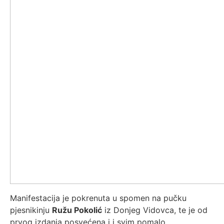
Manifestacija je pokrenuta u spomen na pučku
pjesnikinju
Ružu Pokolić
iz Donjeg Vidovca, te je od
prvog izdanja posvećena i i svim pomalo