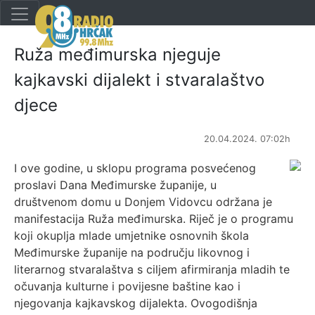
Ruža međimurska njeguje
kajkavski dijalekt i stvaralaštvo
djece
20.04.2024. 07:02h
I ove godine, u sklopu programa posvećenog
proslavi Dana Međimurske županije, u
društvenom domu u Donjem Vidovcu održana je
manifestacija Ruža međimurska. Riječ je o programu
koji okuplja mlade umjetnike osnovnih škola
Međimurske županije na području likovnog i
literarnog stvaralaštva s ciljem afirmiranja mladih te
očuvanja kulturne i povijesne baštine kao i
njegovanja kajkavskog dijalekta. Ovogodišnja