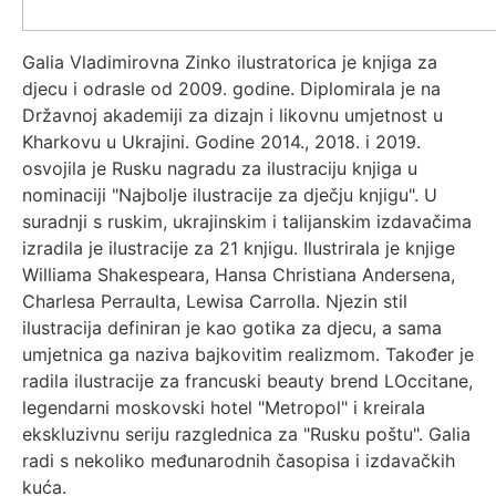
Galia Vladimirovna Zinko ilustratorica je knjiga za
djecu i odrasle od 2009. godine. Diplomirala je na
Državnoj akademiji za dizajn i likovnu umjetnost u
Kharkovu u Ukrajini. Godine 2014., 2018. i 2019.
osvojila je Rusku nagradu za ilustraciju knjiga u
nominaciji "Najbolje ilustracije za dječju knjigu". U
suradnji s ruskim, ukrajinskim i talijanskim izdavačima
izradila je ilustracije za 21 knjigu. Ilustrirala je knjige
Williama Shakespeara, Hansa Christiana Andersena,
Charlesa Perraulta, Lewisa Carrolla. Njezin stil
ilustracija definiran je kao gotika za djecu, a sama
umjetnica ga naziva bajkovitim realizmom. Također je
radila ilustracije za francuski beauty brend LOccitane,
legendarni moskovski hotel "Metropol" i kreirala
ekskluzivnu seriju razglednica za "Rusku poštu". Galia
radi s nekoliko međunarodnih časopisa i izdavačkih
kuća.