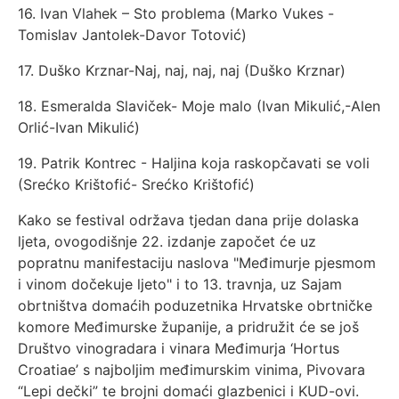
16. Ivan Vlahek – Sto problema (Marko Vukes -
Tomislav Jantolek-Davor Totović)
17. Duško Krznar-Naj, naj, naj, naj (Duško Krznar)
18. Esmeralda Slaviček- Moje malo (Ivan Mikulić,-Alen
Orlić-Ivan Mikulić)
19. Patrik Kontrec - Haljina koja raskopčavati se voli
(Srećko Krištofić- Srećko Krištofić)
Kako se festival održava tjedan dana prije dolaska
ljeta, ovogodišnje 22. izdanje započet će uz
popratnu manifestaciju naslova "Međimurje pjesmom
i vinom dočekuje ljeto" i to 13. travnja, uz Sajam
obrtništva domaćih poduzetnika Hrvatske obrtničke
komore Međimurske županije, a pridružit će se još
Društvo vinogradara i vinara Međimurja ‘Hortus
Croatiae’ s najboljim međimurskim vinima, Pivovara
“Lepi dečki” te brojni domaći glazbenici i KUD-ovi.