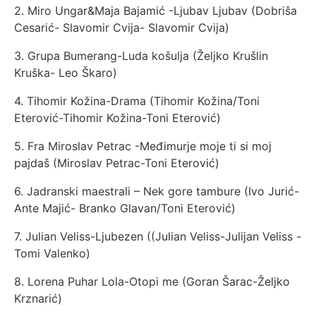
2. Miro Ungar&Maja Bajamić -Ljubav Ljubav (Dobriša
Cesarić- Slavomir Cvija- Slavomir Cvija)
3. Grupa Bumerang-Luda košulja (Željko Krušlin
Kruška- Leo Škaro)
4. Tihomir Kožina-Drama (Tihomir Kožina/Toni
Eterović-Tihomir Kožina-Toni Eterović)
5. Fra Miroslav Petrac -Međimurje moje ti si moj
pajdaš (Miroslav Petrac-Toni Eterović)
6. Jadranski maestrali – Nek gore tambure (Ivo Jurić-
Ante Majić- Branko Glavan/Toni Eterović)
7. Julian Veliss-Ljubezen ((Julian Veliss-Julijan Veliss -
Tomi Valenko)
8. Lorena Puhar Lola-Otopi me (Goran Šarac-Željko
Krznarić)