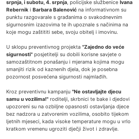
srpnja, i subotu, 4. srpnja
, policijske službenice
Ivana
Rebernik
i
Barbara Balenović
na informativnom su
punktu razgovarale s građanima o svakodnevnim
sigurnosnim izazovima te ih upoznale s načinima na
koje mogu zaštititi sebe, svoju obitelj i imovinu.
U sklopu preventivnog projekta
"Zajedno do veće
sigurnosti"
posjetitelji su dobili korisne savjete o
samozaštitnom ponašanju i mjerama kojima mogu
smanjiti rizik od kaznenih djela, dok je posebna
pozornost posvećena sigurnosti najmlađih.
Kroz preventivnu kampanju
"Ne ostavljajte djecu
samu u vozilima!"
roditelji, skrbnici te bake i djedovi
upozoreni su na ozbiljne opasnosti ostavljanja djece
bez nadzora u zatvorenim vozilima, osobito tijekom
ljetnih mjeseci, kada visoke temperature mogu u vrlo
kratkom vremenu ugroziti dječji život i zdravlje.