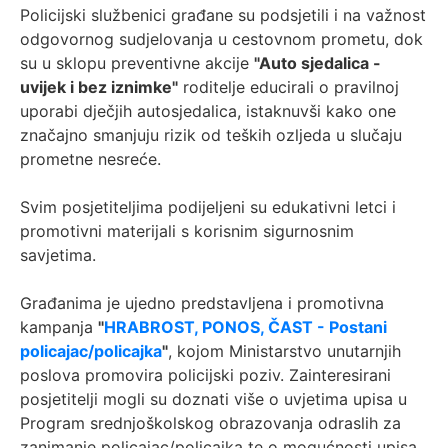
Policijski službenici građane su podsjetili i na važnost
odgovornog sudjelovanja u cestovnom prometu, dok
su u sklopu preventivne akcije
"Auto sjedalica -
uvijek i bez iznimke"
roditelje educirali o pravilnoj
uporabi dječjih autosjedalica, istaknuvši kako one
značajno smanjuju rizik od teških ozljeda u slučaju
prometne nesreće.
Svim posjetiteljima podijeljeni su edukativni letci i
promotivni materijali s korisnim sigurnosnim
savjetima.
Građanima je ujedno predstavljena i promotivna
kampanja
"
HRABROST, PONOS, ČAST - Postani
policajac/policajka
"
, kojom Ministarstvo unutarnjih
poslova promovira policijski poziv. Zainteresirani
posjetitelji mogli su doznati više o uvjetima upisa u
Program srednjoškolskog obrazovanja odraslih za
zanimanje policajac/policajka te o mogućnosti upisa