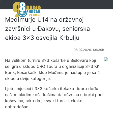
Međimurje U14 na državnoj
završnici u Đakovu, seniorska
ekipa 3x3 osvojila Krbulju
08.07.2026. 06:39h
Na velikom turniru 3x3 košarke u Bjelovaru koji
se igra u sklopu CRO Toura u organizaciji 3x3 KK
Borik, Košarkaški klub Međimurje nastupio je sa 4
ekipe u dvije kategorije.
Ljetni mjeseci i 3x3 košarka itekako dobro dođu
našim mladim košarkašima da očvrsnu u borbi pod
koševima, tako da je svaki turnir itekako
dobrodošao.