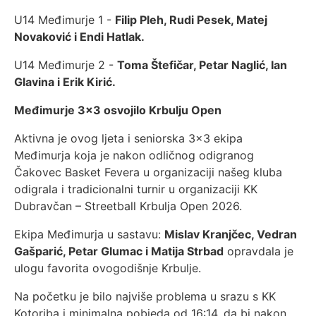
U14 Međimurje 1 -
Filip Pleh, Rudi Pesek, Matej
Novaković i Endi Hatlak.
U14 Međimurje 2 -
Toma Štefičar, Petar Naglić, Ian
Glavina i Erik Kirić.
Međimurje 3x3 osvojilo Krbulju Open
Aktivna je ovog ljeta i seniorska 3x3 ekipa
Međimurja koja je nakon odličnog odigranog
Čakovec Basket Fevera u organizaciji našeg kluba
odigrala i tradicionalni turnir u organizaciji KK
Dubravčan – Streetball Krbulja Open 2026.
Ekipa Međimurja u sastavu:
Mislav Kranjčec, Vedran
Gašparić, Petar Glumac i Matija Strbad
opravdala je
ulogu favorita ovogodišnje Krbulje.
Na početku je bilo najviše problema u srazu s KK
Kotoriba i minimalna pobjeda od 16:14, da bi nakon