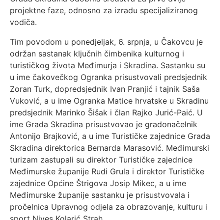
projektne faze, odnosno za izradu specijaliziranog
vodiča.
Tim povodom u ponedjeljak, 6. srpnja, u Čakovcu je
održan sastanak ključnih čimbenika kulturnog i
turističkog života Međimurja i Skradina. Sastanku su
u ime čakovečkog Ogranka prisustvovali predsjednik
Zoran Turk, dopredsjednik Ivan Pranjić i tajnik Saša
Vuković, a u ime Ogranka Matice hrvatske u Skradinu
predsjednik Marinko Šišak i član Rajko Jurić-Paić. U
ime Grada Skradina prisustvovao je gradonačelnik
Antonijo Brajković, a u ime Turističke zajednice Grada
Skradina direktorica Bernarda Marasović. Međimurski
turizam zastupali su direktor Turističke zajednice
Međimurske županije Rudi Grula i direktor Turističke
zajednice Općine Štrigova Josip Mikec, a u ime
Međimurske županije sastanku je prisustvovala i
pročelnica Upravnog odjela za obrazovanje, kulturu i
sport Nives Kolarić Strah.