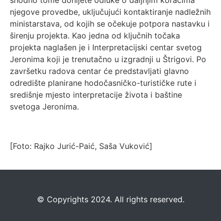
shodno tome donijete odluke o daljnjim koracima
njegove provedbe, uključujući kontaktiranje nadležnih
ministarstava, od kojih se očekuje potpora nastavku i
širenju projekta. Kao jedna od ključnih točaka
projekta naglašen je i Interpretacijski centar svetog
Jeronima koji je trenutačno u izgradnji u Štrigovi. Po
završetku radova centar će predstavljati glavno
odredište planirane hodočasničko-turističke rute i
središnje mjesto interpretacije života i baštine
svetoga Jeronima.
[Foto: Rajko Jurić-Paić, Saša Vuković]
©️
Copyrights 2024. All rights reserved.