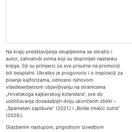
Na kraju predstavljanja okupljenima se obratio i
autor, zahvalivši svima koji su doprinijeli nastanku
knjige, čiji su primjerci za sve prisutne na promociji
bili besplatni. Ukratko je progovorio i o inspiraciji za
pisanje kajforizama, odnosno njihovom
višedesetljetnom objavljivanju na stranicama
„Hrvatskoga kajkavskog kolendara“, sve do
uobličavanja dosadašnjih dviju ukoričenih zbirki –
„Spameten zapišuvle“ (2021.) i „Bolše (malo) zutra“
(2026.).
Glazbenim nastupom, prigodnom izvedbom