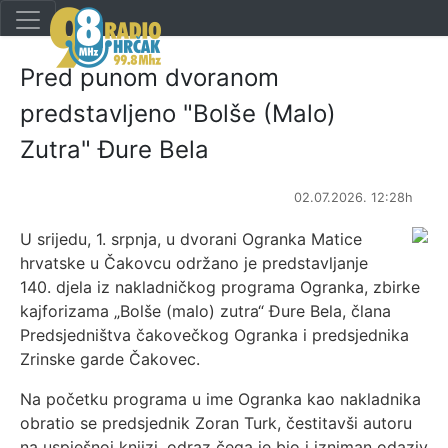
Pred punom dvoranom
predstavljeno "Bolše (Malo)
Zutra" Đure Bela
02.07.2026. 12:28h
U srijedu, 1. srpnja, u dvorani Ogranka Matice
hrvatske u Čakovcu održano je predstavljanje
140. djela iz nakladničkog programa Ogranka, zbirke
kajforizama „Bolše (malo) zutra“ Đure Bela, člana
Predsjedništva čakovečkog Ogranka i predsjednika
Zrinske garde Čakovec.
Na početku programa u ime Ogranka kao nakladnika
obratio se predsjednik Zoran Turk, čestitavši autoru
na uspješnoj knjizi, odraz čega je bio i izniman odaziv