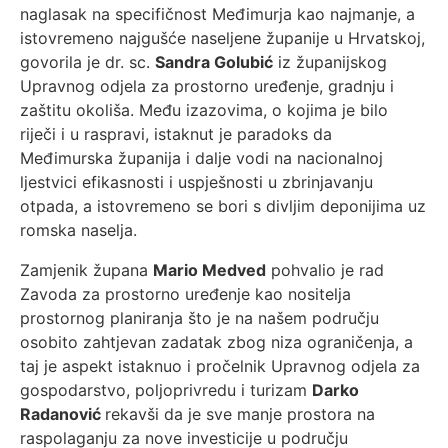
naglasak na specifičnost Međimurja kao najmanje, a
istovremeno najgušće naseljene županije u Hrvatskoj,
govorila je dr. sc.
Sandra Golubić
iz županijskog
Upravnog odjela za prostorno uređenje, gradnju i
zaštitu okoliša. Među izazovima, o kojima je bilo
riječi i u raspravi, istaknut je paradoks da
Međimurska županija i dalje vodi na nacionalnoj
ljestvici efikasnosti i uspješnosti u zbrinjavanju
otpada, a istovremeno se bori s divljim deponijima uz
romska naselja.
Zamjenik župana
Mario Medved
pohvalio je rad
Zavoda za prostorno uređenje kao nositelja
prostornog planiranja što je na našem području
osobito zahtjevan zadatak zbog niza ograničenja, a
taj je aspekt istaknuo i pročelnik Upravnog odjela za
gospodarstvo, poljoprivredu i turizam
Darko
Radanović
rekavši da je sve manje prostora na
raspolaganju za nove investicije u području