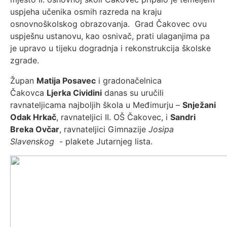
uspjeha učenika osmih razreda na kraju
osnovnoškolskog obrazovanja. Grad Čakovec ovu
uspješnu ustanovu, kao osnivač, prati ulaganjima pa
je upravo u tijeku dogradnja i rekonstrukcija školske
zgrade.
Župan
Matija Posavec
i gradonačelnica
Čakovca
Ljerka Cividini
danas su uručili
ravnateljicama najboljih škola u Međimurju –
Snježani
Odak Hrkač
, ravnateljici II. OŠ Čakovec, i
Sandri
Breka Ovčar
, ravnateljici Gimnazije
Josipa
Slavenskog
- plakete Jutarnjeg lista.