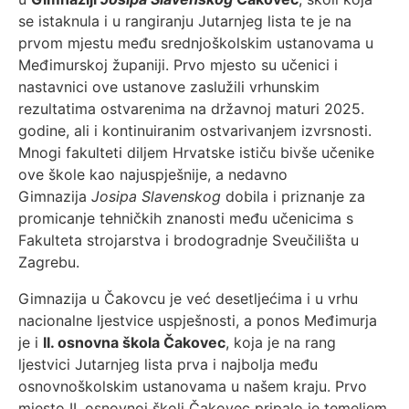
se istaknula i u rangiranju Jutarnjeg lista te je na
prvom mjestu među srednjoškolskim ustanovama u
Međimurskoj županiji. Prvo mjesto su učenici i
nastavnici ove ustanove zaslužili vrhunskim
rezultatima ostvarenima na državnoj maturi 2025.
godine, ali i kontinuiranim ostvarivanjem izvrsnosti.
Mnogi fakulteti diljem Hrvatske ističu bivše učenike
ove škole kao najuspješnije, a nedavno
Gimnazija
Josipa Slavenskog
dobila i priznanje za
promicanje tehničkih znanosti među učenicima s
Fakulteta strojarstva i brodogradnje Sveučilišta u
Zagrebu.
Gimnazija u Čakovcu je već desetljećima i u vrhu
nacionalne ljestvice uspješnosti, a ponos Međimurja
je i
II. osnovna škola Čakovec
, koja je na rang
ljestvici Jutarnjeg lista prva i najbolja među
osnovnoškolskim ustanovama u našem kraju. Prvo
mjesto II. osnovnoj školi Čakovec pripalo je temeljem