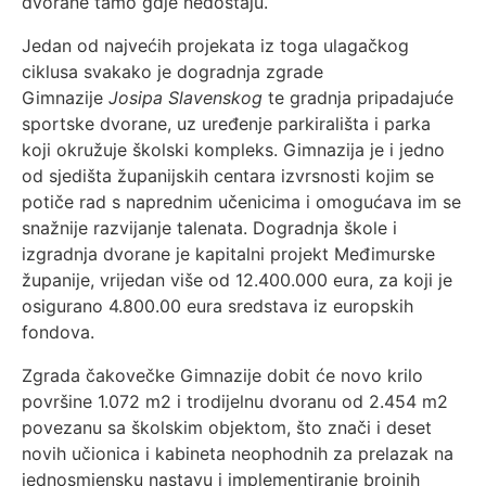
dvorane tamo gdje nedostaju.
Jedan od najvećih projekata iz toga ulagačkog
ciklusa svakako je dogradnja zgrade
Gimnazije
Josipa Slavenskog
te gradnja pripadajuće
sportske dvorane, uz uređenje parkirališta i parka
koji okružuje školski kompleks. Gimnazija je i jedno
od sjedišta županijskih centara izvrsnosti kojim se
potiče rad s naprednim učenicima i omogućava im se
snažnije razvijanje talenata. Dogradnja škole i
izgradnja dvorane je kapitalni projekt Međimurske
županije, vrijedan više od 12.400.000 eura, za koji je
osigurano 4.800.00 eura sredstava iz europskih
fondova.
Zgrada čakovečke Gimnazije dobit će novo krilo
površine 1.072 m2 i trodijelnu dvoranu od 2.454 m2
povezanu sa školskim objektom, što znači i deset
novih učionica i kabineta neophodnih za prelazak na
jednosmjensku nastavu i implementiranje brojnih