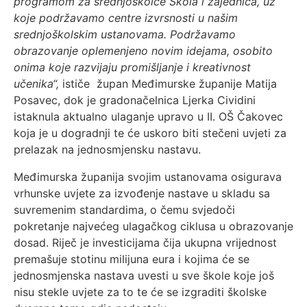
programom za srednjoškolce Škola i zajednica, uz
koje podržavamo centre izvrsnosti u našim
srednjoškolskim ustanovama. Podržavamo
obrazovanje oplemenjeno novim idejama, osobito
onima koje razvijaju promišljanje i kreativnost
učenika“,
ističe župan Međimurske županije Matija
Posavec, dok je gradonačelnica Ljerka Cividini
istaknula aktualno ulaganje upravo u II. OŠ Čakovec
koja je u dogradnji te će uskoro biti stečeni uvjeti za
prelazak na jednosmjensku nastavu.
Međimurska županija svojim ustanovama osigurava
vrhunske uvjete za izvođenje nastave u skladu sa
suvremenim standardima, o čemu svjedoči
pokretanje najvećeg ulagačkog ciklusa u obrazovanje
dosad. Riječ je investicijama čija ukupna vrijednost
premašuje stotinu milijuna eura i kojima će se
jednosmjenska nastava uvesti u sve škole koje još
nisu stekle uvjete za to te će se izgraditi školske