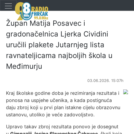
Župan Matija Posavec i
gradonačelnica Ljerka Cividini
uručili plakete Jutarnjeg lista
ravnateljicama najboljih škola u
Međimurju
03.06.2026. 15:07h
Kraj školske godine doba je rezimiranja rezultata i
ponosa na uspjehe učenika, a kada postignuća
daju zbroj koji u prvi plan istakne cijelu obrazovnu
ustanovu, utoliko je veće zadovoljstvo.
Upravo takav zbroj rezultata ponovo je dosegnut
u
Gimnaziji
Josipa Slavenskog
Čakovec
, školi koja