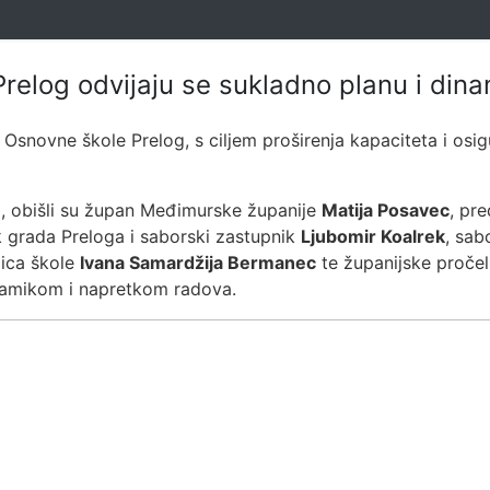
relog odvijaju se sukladno planu i dina
i Osnovne škole Prelog, s ciljem proširenja kapaciteta i os
, obišli su župan Međimurske županije
Matija Posavec
, pr
k grada Preloga i saborski zastupnik
Ljubomir Koalrek
, sab
jica škole
Ivana Samardžija Bermanec
te županijske proče
inamikom i napretkom radova.