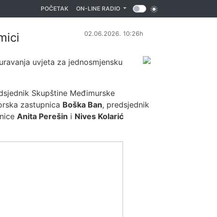
(CURRENT)
POČETAK
ON-LINE RADIO
02.06.2026. 10:26h
mici
iguravanja uvjeta za jednosmjensku
edsjednik Skupštine Međimurske
orska zastupnica
Boška Ban
, predsjednik
lnice
Anita Perešin
i
Nives Kolarić