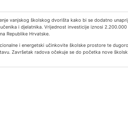
enje vanjskog školskog dvorišta kako bi se dodatno unaprij
a učenika i djelatnika. Vrijednost investicije iznosi 2.200.00
na Republike Hrvatske.
kcionalne i energetski učinkovite školske prostore te dugoro
avu. Završetak radova očekuje se do početka nove školske