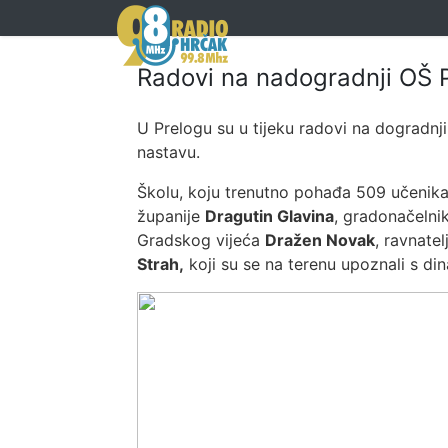
Radovi na nadogradnji OŠ P
U Prelogu su u tijeku radovi na dogradnj
nastavu.
Školu, koju trenutno pohađa 509 učenika
županije
Dragutin Glavina
, gradonačelni
Gradskog vijeća
Dražen Novak
, ravnatel
Strah
,
koji su se na terenu upoznali s d