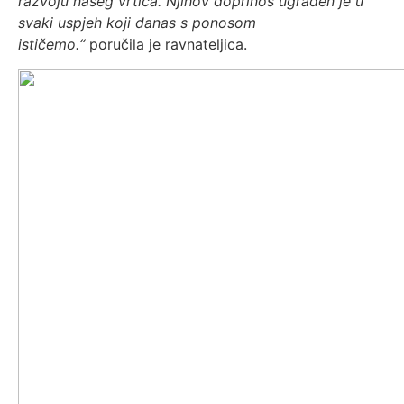
razvoju našeg vrtića. Njihov doprinos ugrađen je u
svaki uspjeh koji danas s ponosom
ističemo.“
poručila je ravnateljica.