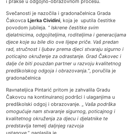
i prakse u odgojno-obrazovnom procesu.
Svečanosti je nazočila i gradonačelnica Grada
Čakovca
Ljerka Cividini
, koja je uputila čestitke
povodom jubileja
. “ Iskrene čestitke svim
djelatnicima, odgojiteljima, roditeljima i generacijama
djece koje su bile dio ove lijepe priče. Vaš predan
rad, stručnost i ljubav prema djeci stvaraju sigurno i
poticajno okruženje za odrastanje. Grad Čakovec i
dalje će biti pouzdan partner u razvoju kvalitetnog
predškolskog odgoja i obrazovanja.“
, poručila je
gradonačelnica
Ravnateljica Pintarić pritom je zahvalila Gradu
Čakovcu na kontinuiranoj podršci i ulaganjima u
predškolski odgoj i obrazovanje. „
Vaša podrška
omogućuje nam stvaranje sigurnog, poticajnog i
kvalitetnog okruženja za djecu i djelatnike te
predstavlja temelj daljnjeg razvoja
ustanove.”,
naglasila je.