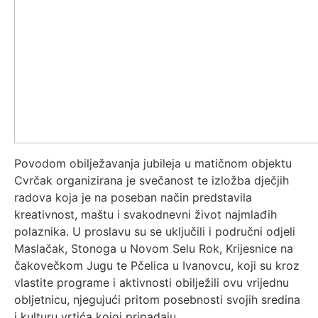
Povodom obilježavanja jubileja u matičnom objektu
Cvrčak organizirana je svečanost te izložba dječjih
radova koja je na poseban način predstavila
kreativnost, maštu i svakodnevni život najmlađih
polaznika. U proslavu su se uključili i područni odjeli
Maslačak, Stonoga u Novom Selu Rok, Krijesnice na
čakovečkom Jugu te Pčelica u Ivanovcu, koji su kroz
vlastite programe i aktivnosti obilježili ovu vrijednu
obljetnicu, njegujući pritom posebnosti svojih sredina
i kulturu vrtića kojoj pripadaju.