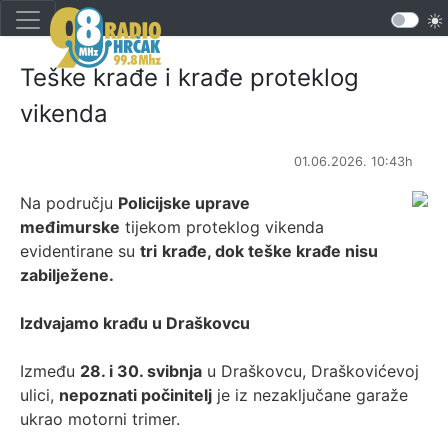
Teške krađe i krađe proteklog
vikenda
01.06.2026. 10:43h
Na području
Policijske uprave
međimurske
tijekom proteklog vikenda
evidentirane su
tri
krađe, dok teške krađe nisu
zabilježene.
Izdvajamo krađu u Draškovcu
Između
28. i 30. svibnja
u Draškovcu, Draškovićevoj
ulici,
nepoznati počinitelj
je iz nezaključane garaže
ukrao motorni trimer.