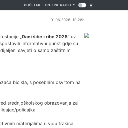
(CURRENT)
POČETAK
ON-LINE RADIO
01.06.2026. 10:28h
estacije „
Dani šibe i ribe 2026
“ uz
spostavili informativni punkt gdje su
 dijeljeni savjeti o samo zaštitnim
 vozača bicikla, s posebnim osvrtom na
razred srednjoškolskog obrazovanja za
icajac/policajka.
otivnim materijalima u vidu trakica,