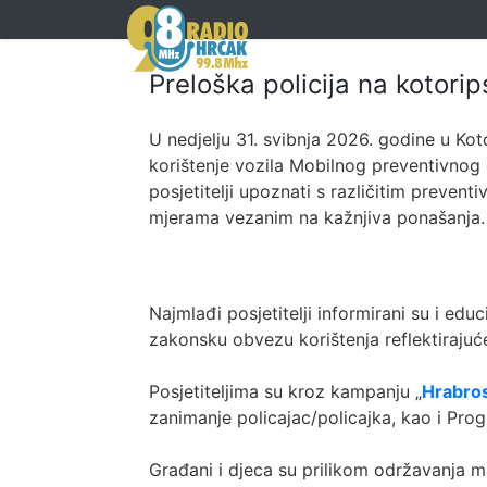
Preloška policija na kotorips
U nedjelju 31. svibnja 2026. godine u Ko
korištenje vozila Mobilnog preventivnog c
posjetitelji upoznati s različitim prevent
mjerama vezanim na kažnjiva ponašanja.
Najmlađi posjetitelji informirani su i ed
zakonsku obvezu korištenja reflektirajuće
Posjetiteljima su kroz kampanju „
Hrabros
zanimanje policajac/policajka, kao i Pro
Građani i djeca su prilikom održavanja ma