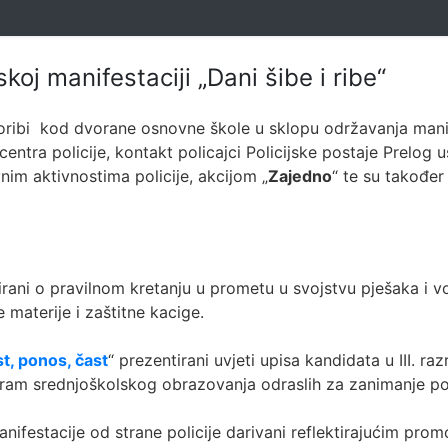
koj manifestaciji „Dani šibe i ribe“
toribi kod dvorane osnovne škole u sklopu održavanja manif
entra policije, kontakt policajci Policijske postaje Prelog u
ivnim aktivnostima policije, akcijom „
Zajedno
“ te su također
ucirani o pravilnom kretanju u prometu u svojstvu pješaka i
 materije i zaštitne kacige.
t, ponos, čast
“ prezentirani uvjeti upisa kandidata u III. 
gram srednjoškolskog obrazovanja odraslih za zanimanje pol
nifestacije od strane policije darivani reflektirajućim prom