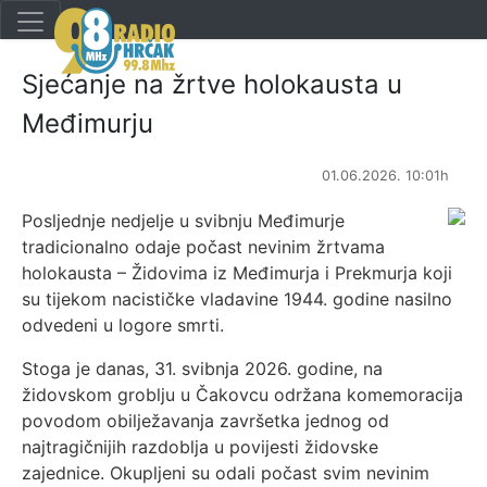
Sjećanje na žrtve holokausta u
Međimurju
01.06.2026. 10:01h
Posljednje nedjelje u svibnju Međimurje
tradicionalno odaje počast nevinim žrtvama
holokausta – Židovima iz Međimurja i Prekmurja koji
su tijekom nacističke vladavine 1944. godine nasilno
odvedeni u logore smrti.
Stoga je danas, 31. svibnja 2026. godine, na
židovskom groblju u Čakovcu održana komemoracija
povodom obilježavanja završetka jednog od
najtragičnijih razdoblja u povijesti židovske
zajednice. Okupljeni su odali počast svim nevinim