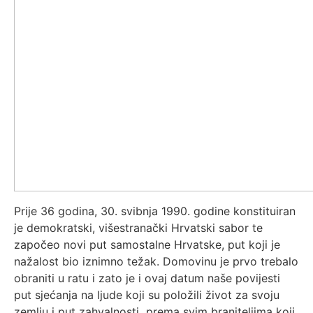
Prije 36 godina, 30. svibnja 1990. godine konstituiran
je demokratski, višestranački Hrvatski sabor te
započeo novi put samostalne Hrvatske, put koji je
nažalost bio iznimno težak. Domovinu je prvo trebalo
obraniti u ratu i zato je i ovaj datum naše povijesti
put sjećanja na ljude koji su položili život za svoju
zemlju i put zahvalnosti prema svim braniteljima koji