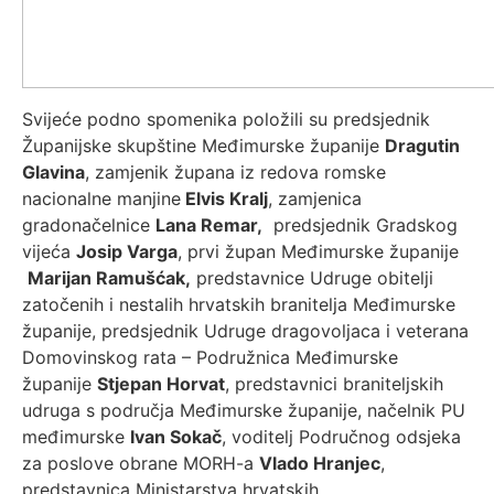
Svijeće podno spomenika položili su predsjednik
Županijske skupštine Međimurske županije
Dragutin
Glavina
, zamjenik župana iz redova romske
nacionalne manjine
Elvis Kralj
, zamjenica
gradonačelnice
Lana Remar,
predsjednik Gradskog
vijeća
Josip Varga
, prvi župan Međimurske županije
Marijan Ramušćak,
predstavnice Udruge obitelji
zatočenih i nestalih hrvatskih branitelja Međimurske
županije, predsjednik Udruge dragovoljaca i veterana
Domovinskog rata – Podružnica Međimurske
županije
Stjepan Horvat
, predstavnici braniteljskih
udruga s područja Međimurske županije, načelnik PU
međimurske
Ivan Sokač
, voditelj Područnog odsjeka
za poslove obrane MORH-a
Vlado Hranjec
,
predstavnica Ministarstva hrvatskih