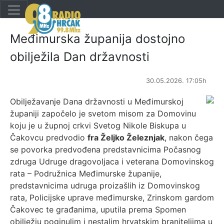
Međimurska županija dostojno
obilježila Dan državnosti
30.05.2026. 17:05h
Obilježavanje Dana državnosti u Međimurskoj
županiji započelo je svetom misom za Domovinu
koju je u župnoj crkvi Svetog Nikole Biskupa u
Čakovcu predvodio
fra
Željko Železnjak
, nakon čega
se povorka predvođena predstavnicima Počasnog
zdruga Udruge dragovoljaca i veterana Domovinskog
rata – Podružnica Međimurske županije,
predstavnicima udruga proizašlih iz Domovinskog
rata, Policijske uprave međimurske, Zrinskom gardom
Čakovec te građanima, uputila prema Spomen
obilježju poginulim i nestalim hrvatskim braniteljima u