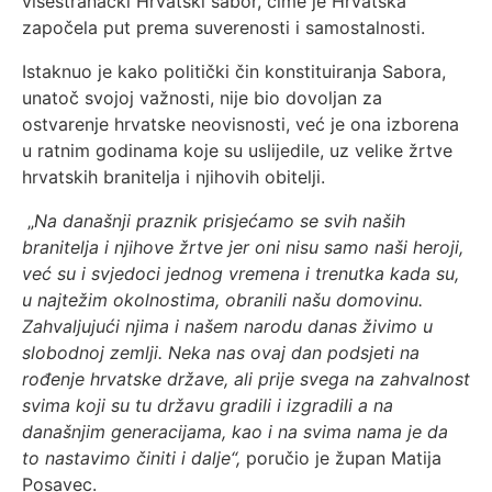
višestranački Hrvatski sabor, čime je Hrvatska
započela put prema suverenosti i samostalnosti.
Istaknuo je kako politički čin konstituiranja Sabora,
unatoč svojoj važnosti, nije bio dovoljan za
ostvarenje hrvatske neovisnosti, već je ona izborena
u ratnim godinama koje su uslijedile, uz velike žrtve
hrvatskih branitelja i njihovih obitelji.
„
Na današnji praznik prisjećamo se svih naših
branitelja i njihove žrtve jer oni nisu samo naši heroji,
već su i svjedoci jednog vremena i trenutka kada su,
u najtežim okolnostima, obranili našu domovinu.
Zahvaljujući njima i našem narodu danas živimo u
slobodnoj zemlji. Neka nas ovaj dan podsjeti na
rođenje hrvatske države, ali prije svega na zahvalnost
svima koji su tu državu gradili i izgradili a na
današnjim generacijama, kao i na svima nama je da
to nastavimo činiti i dalje“,
poručio je župan Matija
Posavec.