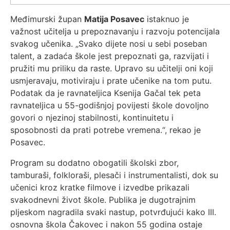
Međimurski župan
Matija Posavec
istaknuo je
važnost učitelja u prepoznavanju i razvoju potencijala
svakog učenika. „Svako dijete nosi u sebi poseban
talent, a zadaća škole jest prepoznati ga, razvijati i
pružiti mu priliku da raste. Upravo su učitelji oni koji
usmjeravaju, motiviraju i prate učenike na tom putu.
Podatak da je ravnateljica Ksenija Gačal tek peta
ravnateljica u 55-godišnjoj povijesti škole dovoljno
govori o njezinoj stabilnosti, kontinuitetu i
sposobnosti da prati potrebe vremena.“, rekao je
Posavec.
Program su dodatno obogatili školski zbor,
tamburaši, folkloraši, plesači i instrumentalisti, dok su
učenici kroz kratke filmove i izvedbe prikazali
svakodnevni život škole. Publika je dugotrajnim
pljeskom nagradila svaki nastup, potvrđujući kako III.
osnovna škola Čakovec i nakon 55 godina ostaje