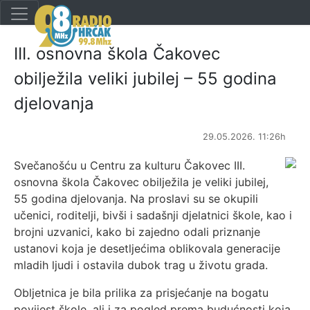
III. osnovna škola Čakovec
obilježila veliki jubilej – 55 godina
djelovanja
29.05.2026. 11:26h
Svečanošću u Centru za kulturu Čakovec III.
osnovna škola Čakovec obilježila je veliki jubilej,
55 godina djelovanja. Na proslavi su se okupili
učenici, roditelji, bivši i sadašnji djelatnici škole, kao i
brojni uzvanici, kako bi zajedno odali priznanje
ustanovi koja je desetljećima oblikovala generacije
mladih ljudi i ostavila dubok trag u životu grada.
Obljetnica je bila prilika za prisjećanje na bogatu
povijest škole, ali i za pogled prema budućnosti koja