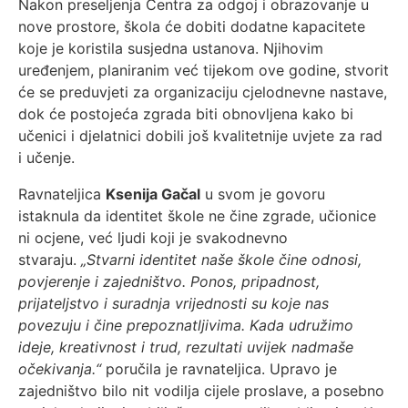
Nakon preseljenja Centra za odgoj i obrazovanje u
nove prostore, škola će dobiti dodatne kapacitete
koje je koristila susjedna ustanova. Njihovim
uređenjem, planiranim već tijekom ove godine, stvorit
će se preduvjeti za organizaciju cjelodnevne nastave,
dok će postojeća zgrada biti obnovljena kako bi
učenici i djelatnici dobili još kvalitetnije uvjete za rad
i učenje.
Ravnateljica
Ksenija Gačal
u svom je govoru
istaknula da identitet škole ne čine zgrade, učionice
ni ocjene, već ljudi koji je svakodnevno
stvaraju.
„Stvarni identitet naše škole čine odnosi,
povjerenje i zajedništvo. Ponos, pripadnost,
prijateljstvo i suradnja vrijednosti su koje nas
povezuju i čine prepoznatljivima. Kada udružimo
ideje, kreativnost i trud, rezultati uvijek nadmaše
očekivanja.“
poručila je ravnateljica. Upravo je
zajedništvo bilo nit vodilja cijele proslave, a posebno