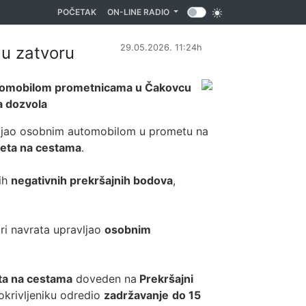
(CURRENT)
POČETAK
ON-LINE RADIO
29.05.2026. 11:24h
 u zatvoru
 automobilom prometnicama u Čakovcu
a dozvola
vljao osobnim automobilom u prometu na
meta na cestama
.
ih
negativnih prekršajnih bodova
,
ri navrata upravljao
osobnim
ta na cestama
doveden na
Prekršajni
 okrivljeniku odredio
zadržavanje
do 15