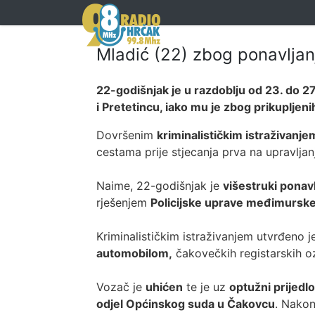
Mladić (22) zbog ponavljan
22-godišnjak je u razdoblju od 23. do 
i Pretetincu, iako mu je zbog prikuplje
Dovršenim
kriminalističkim istraživanje
cestama prije stjecanja prva na upravljan
Naime, 22-godišnjak je
višestruki ponav
rješenjem
Policijske uprave međimursk
Kriminalističkim istraživanjem utvrđeno j
automobilom,
čakovečkih registarskih 
Vozač je
uhićen
te je uz
optužni prijedl
odjel Općinskog suda u Čakovcu
. Nakon