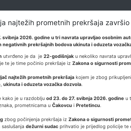
ja najtežih prometnih prekršaja završio
27. svibnja 2026. godine u tri navrata upravljao osobnim
nih negativnih prekršajnih bodova ukinuta i oduzeta vozačk
m
utvrđeno je da je
22-godišnjak
u nekoliko navrata upra
je te je time počinio prekršaje iz
Zakona o sigurnosti pro
ljač najtežih prometnih prekršaja
kojem je zbog prikupljen
e
,
ukinuta i oduzeta vozačka dozvola
.
e kako je u razdoblju
od 23. do 27. svibnja 2026. godine
u t
oznaka, prometnicama u
Čakovcu
i
Pretetincu
.
og
zbog počinjenja prekršaja iz
Zakona o sigurnosti prome
 saslušanja
dežurni sudac
prihvatio je prijedlog policije te