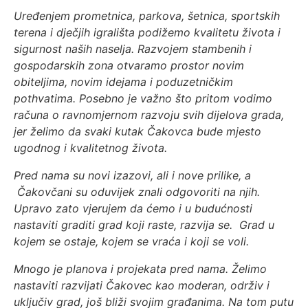
Uređenjem prometnica, parkova, šetnica, sportskih
terena i dječjih igrališta podižemo kvalitetu života i
sigurnost naših naselja. Razvojem stambenih i
gospodarskih zona otvaramo prostor novim
obiteljima, novim idejama i poduzetničkim
pothvatima. Posebno je važno što pritom vodimo
računa o ravnomjernom razvoju svih dijelova grada,
jer želimo da svaki kutak Čakovca bude mjesto
ugodnog i kvalitetnog života.
Pred nama su novi izazovi, ali i nove prilike, a
Čakovčani su oduvijek znali odgovoriti na njih.
Upravo zato vjerujem da ćemo i u budućnosti
nastaviti graditi grad koji raste, razvija se. Grad u
kojem se ostaje, kojem se vraća i koji se voli.
Mnogo je planova i projekata pred nama. Želimo
nastaviti razvijati Čakovec kao moderan, održiv i
uključiv grad, još bliži svojim građanima. Na tom putu