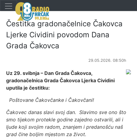
Čestitka gradonačelnice Čakovca
Ljerke Cividini povodom Dana
Grada Čakovca
29.05.2026. 08:50h
Uz 29. svibnja – Dan Grada Čakovca,
gradonačelnica Grada Čakovca Ljerka Cividini
uputila je čestitku:
Poštovane Čakovčanke i Čakovčani!
Čakovec danas slavi svoj dan. Slavimo sve ono što
smo tijekom protekle godine zajedno ostvarili, ali i
ljude koji svojim radom, znanjem i predanošću naš
grad čine boljim mjestom za život.