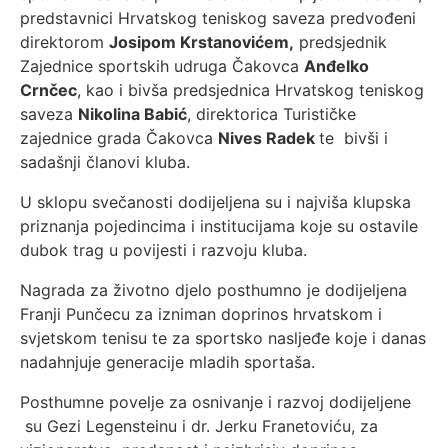
predstavnici Hrvatskog teniskog saveza predvođeni
direktorom
Josipom Krstanovićem,
predsjednik
Zajednice sportskih udruga Čakovca
Anđelko
Crnčec
, kao i bivša predsjednica Hrvatskog teniskog
saveza
Nikolina Babić
, direktorica Turističke
zajednice grada Čakovca
Nives Radek
te bivši i
sadašnji članovi kluba.
U sklopu svečanosti dodijeljena su i najviša klupska
priznanja pojedincima i institucijama koje su ostavile
dubok trag u povijesti i razvoju kluba.
Nagrada za životno djelo posthumno je dodijeljena
Franji Punčecu za izniman doprinos hrvatskom i
svjetskom tenisu te za sportsko nasljeđe koje i danas
nadahnjuje generacije mladih sportaša.
Posthumne povelje za osnivanje i razvoj dodijeljene
su Gezi Legensteinu i dr. Jerku Franetoviću, za