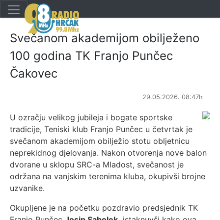
Svečanom akademijom obilježeno
100 godina TK Franjo Punčec
Čakovec
29.05.2026. 08:47h
U ozračju velikog jubileja i bogate sportske
tradicije, Teniski klub Franjo Punčec u četvrtak je
svečanom akademijom obilježio stotu obljetnicu
neprekidnog djelovanja. Nakon otvorenja nove balon
dvorane u sklopu SRC-a Mladost, svečanost je
održana na vanjskim terenima kluba, okupivši brojne
uzvanike.
Okupljene je na početku pozdravio predsjednik TK
Franjo Punčec
Josip Sabolek,
istaknuvši kako ova