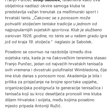
obljetnica nadilazi okvire samoga kluba te
predstavlja važan trenutak za međimurski sport i
hrvatski tenis.
„Čakovec se s ponosom može
pohvaliti stoljećem teniske tradicije u jednom od
najpopularnijih svjetskih sportova. Klub je službeno
osnovan 1926. godine, no tenis se u našem gradu igra
još od kraja 19. stoljeća.“
naglasio je Sabolek.
Posebno se osvrnuo na razdoblje između dva
svjetska rata, kada je na čakovečkim terenima stasao
Franjo Punčec, jedan od najvećih hrvatskih tenisača
svih vremena i dvostruki polufinalist Wimbledona, čije
ime klub danas s ponosom nosi. Akademija je bila i
prilika za prisjećanje na brojne sportske uspjehe,
organizacijska postignuća te generacije tenisačica i
tenisača koji su kroz desetljeća pronosili ime kluba
diljem Hrvatske i svijeta, među kojima posebno
mjesto pripada Antoniji Ružić.