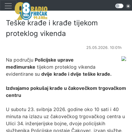
Teške krađe i krađe tijekom
proteklog vikenda
25.05.2026. 10:01h
Na području
Policijske uprave
međimurske
tijekom proteklog vikenda
evidentirane su
dvije
krađe i dvije
teške krađe.
Izdvajamo pokušaj krađe u čakovečkom trgovačkom
centru
U subotu 23. svibnja 2026. godine oko 10 sati i 40
minuta na izlazu uz čakovečkog trgovačkog centra u
Ulici 34. inženjerijske bojne, dvoje policijskih
službenika Policijske postaje Čakovec, izvan službe,